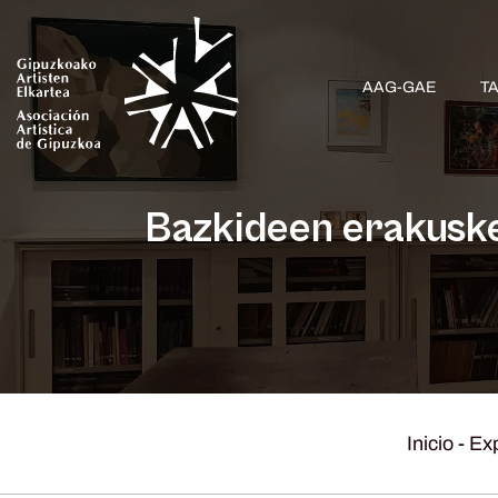
AAG-GAE
T
Bazkideen erakusket
Inicio
-
Ex