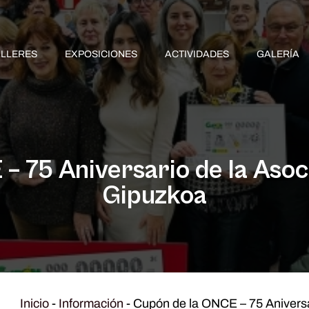
ALLERES
EXPOSICIONES
ACTIVIDADES
GALERÍA
– 75 Aniversario de la Asoci
Gipuzkoa
Inicio
-
Información
-
Cupón de la ONCE – 75 Aniversar