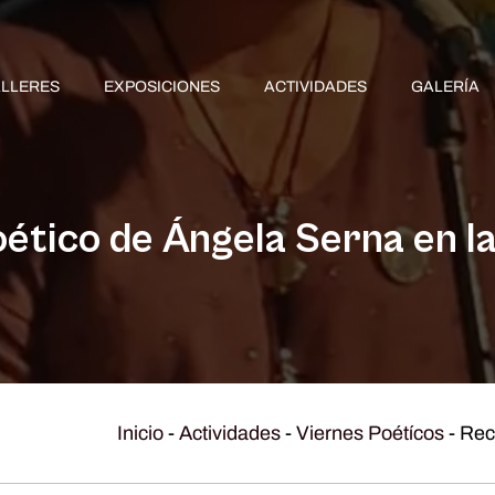
ALLERES
EXPOSICIONES
ACTIVIDADES
GALERÍA
oético de Ángela Serna en la
Inicio
-
Actividades
-
Viernes Poétícos
-
Reci