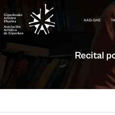
AAG-GAE
T
Recital p