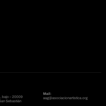
Mail:
, bajo – 20009
aag@asociacionartistica.org
San Sebastián