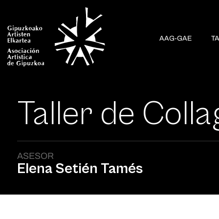
AAG-GAE
T
Taller de Coll
ASESOR
Elena Setién Tamés