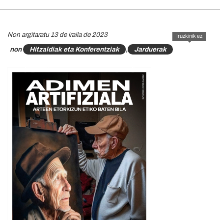
Non argitaratu 13 de iraila de 2023
Iruzkinik ez
non
Hitzaldiak eta Konferentziak
,
Jarduerak