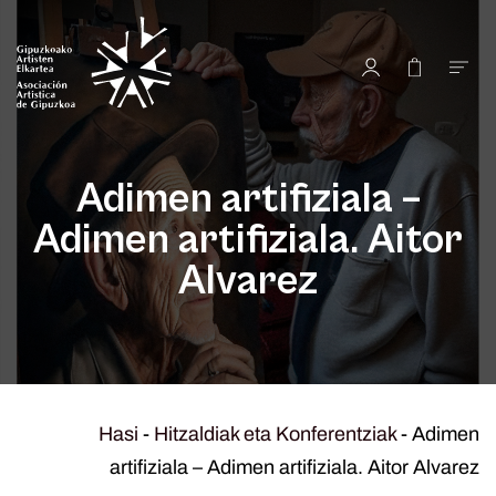
Adimen artifiziala –
Adimen artifiziala. Aitor
Alvarez
Hasi
-
Hitzaldiak eta Konferentziak
-
Adimen
artifiziala – Adimen artifiziala. Aitor Alvarez