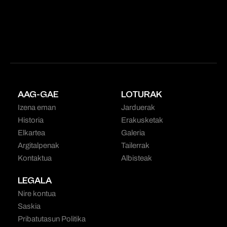
AAG-GAE
LOTURAK
Izena eman
Jarduerak
Historia
Erakusketak
Elkartea
Galeria
Argitalpenak
Tailerrak
Kontaktua
Albisteak
LEGALA
Nire kontua
Saskia
Pribatutasun Politika