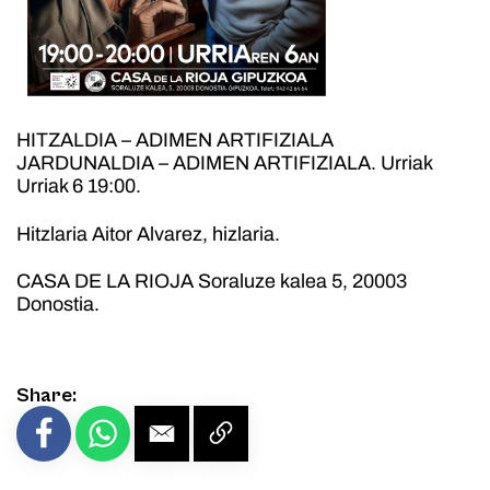
HITZALDIA – ADIMEN ARTIFIZIALA
JARDUNALDIA – ADIMEN ARTIFIZIALA. Urriak
Urriak 6 19:00.
Hitzlaria Aitor Alvarez, hizlaria.
CASA DE LA RIOJA Soraluze kalea 5, 20003
Donostia.
Share: