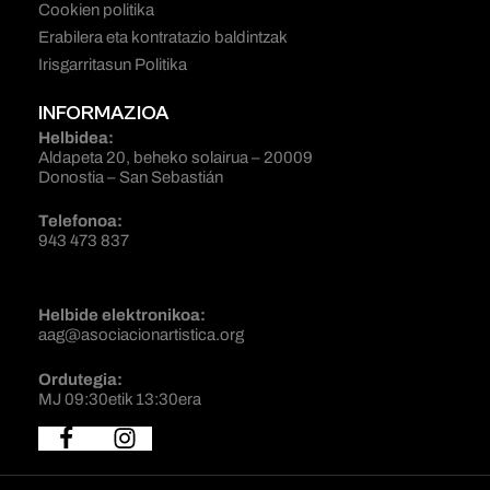
Cookien politika
Erabilera eta kontratazio baldintzak
Irisgarritasun Politika
INFORMAZIOA
Helbidea:
Aldapeta 20, beheko solairua – 20009
Donostia – San Sebastián
Telefonoa:
943 473 837
Helbide elektronikoa:
aag@asociacionartistica.org
Ordutegia:
MJ 09:30etik 13:30era