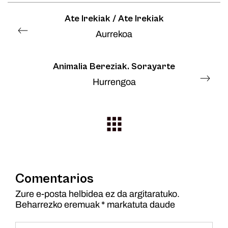
Ate Irekiak / Ate Irekiak
Aurrekoa
Animalia Bereziak. Sorayarte
Hurrengoa
Comentarios
Zure e-posta helbidea ez da argitaratuko.
Beharrezko eremuak
*
markatuta daude