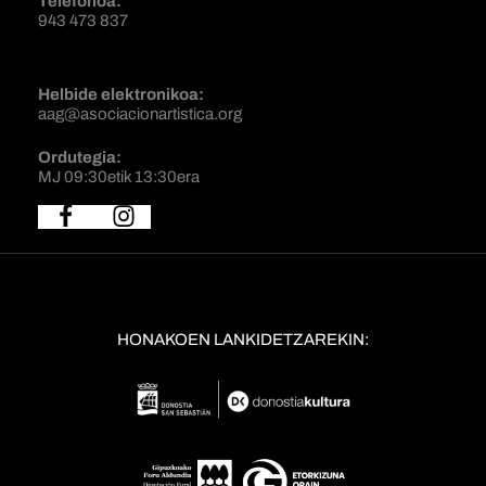
Telefonoa:
943 473 837
Helbide elektronikoa:
aag@asociacionartistica.org
Ordutegia:
MJ 09:30etik 13:30era
HONAKOEN LANKIDETZAREKIN: