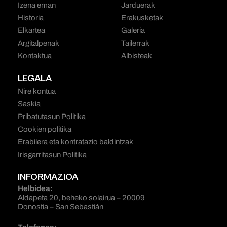
Izena eman
Jarduerak
Historia
Erakusketak
Elkartea
Galeria
Argitalpenak
Tailerrak
Kontaktua
Albisteak
LEGALA
Nire kontua
Saskia
Pribatutasun Politika
Cookien politika
Erabilera eta kontratazio baldintzak
Irisgarritasun Politika
INFORMAZIOA
Helbidea:
Aldapeta 20, beheko solairua – 20009
Donostia – San Sebastián