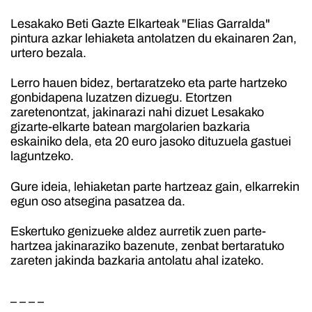
Lesakako Beti Gazte Elkarteak "Elias Garralda"
pintura azkar lehiaketa antolatzen du ekainaren 2an,
urtero bezala.
Lerro hauen bidez, bertaratzeko eta parte hartzeko
gonbidapena luzatzen dizuegu. Etortzen
zaretenontzat, jakinarazi nahi dizuet Lesakako
gizarte-elkarte batean margolarien bazkaria
eskainiko dela, eta 20 euro jasoko dituzuela gastuei
laguntzeko.
Gure ideia, lehiaketan parte hartzeaz gain, elkarrekin
egun oso atsegina pasatzea da.
Eskertuko genizueke aldez aurretik zuen parte-
hartzea jakinaraziko bazenute, zenbat bertaratuko
zareten jakinda bazkaria antolatu ahal izateko.
– – – –