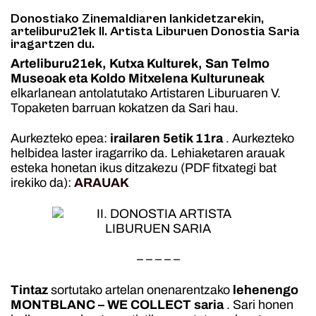
Donostiako Zinemaldiaren lankidetzarekin,
arteliburu21ek II. Artista Liburuen Donostia Saria
iragartzen du.
Arteliburu21ek, Kutxa Kulturek, San Telmo
Museoak eta Koldo Mitxelena Kulturuneak
elkarlanean antolatutako Artistaren Liburuaren V.
Topaketen barruan kokatzen da Sari hau.
Aurkezteko epea:
irailaren 5etik 11ra
. Aurkezteko
helbidea laster iragarriko da. Lehiaketaren arauak
esteka honetan ikus ditzakezu (PDF fitxategi bat
irekiko da):
ARAUAK
– – – – –
Tintaz
sortutako artelan onenarentzako
lehenengo
MONTBLANC – WE COLLECT saria
. Sari honen