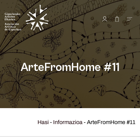
ArteFromHome #11
Hasi
-
Informazioa
-
ArteFromHome #11