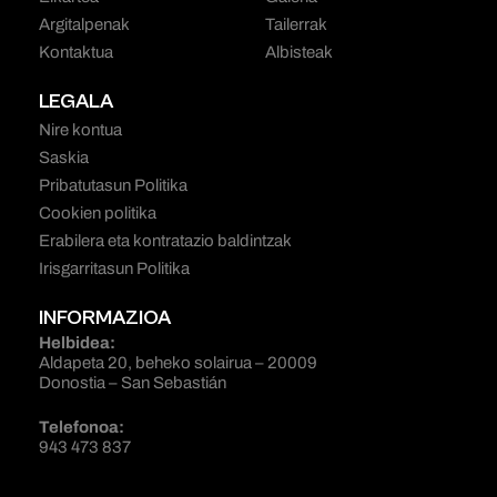
Argitalpenak
Tailerrak
Kontaktua
Albisteak
LEGALA
Nire kontua
Saskia
Pribatutasun Politika
Cookien politika
Erabilera eta kontratazio baldintzak
Irisgarritasun Politika
INFORMAZIOA
Helbidea:
Aldapeta 20, beheko solairua – 20009
Donostia – San Sebastián
Telefonoa:
943 473 837