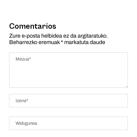
Comentarios
Zure e-posta helbidea ez da argitaratuko.
Beharrezko eremuak
*
markatuta daude