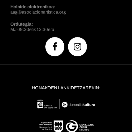
Helbide elektronikoa:
aag@asociacionartistica.org
Ordutegia:
MJ 09:30etik 13:30era
HONAKOEN LANKIDETZAREKIN: