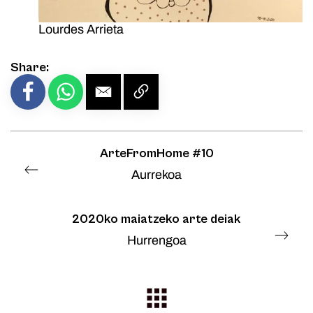
Lourdes Arrieta
Share:
ArteFromHome #10
Aurrekoa
2020ko maiatzeko arte deiak
Hurrengoa