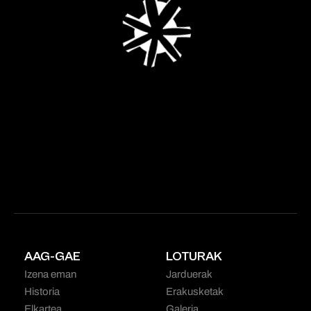
AAG-GAE
LOTURAK
Izena eman
Jarduerak
Historia
Erakusketak
Elkartea
Galeria