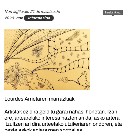
Non argitaratu 21 de maiatza de
Iruzkinik ez
2020
non
Informazioa
Lourdes Arrietaren marrazkiak
Artistak ez dira gelditu garai nahasi honetan. Izan
ere, artearekiko interesa hazten ari da, asko artera
itzultzen ari dira urteetako utzikeriaren ondoren, eta
beste askok adierazpen sortzailea