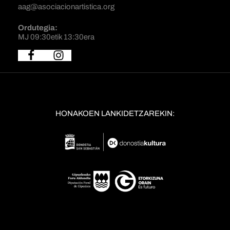
aag@asociacionartistica.org
Ordutegia:
MJ 09:30etik 13:30era
HONAKOEN LANKIDETZAREKIN: