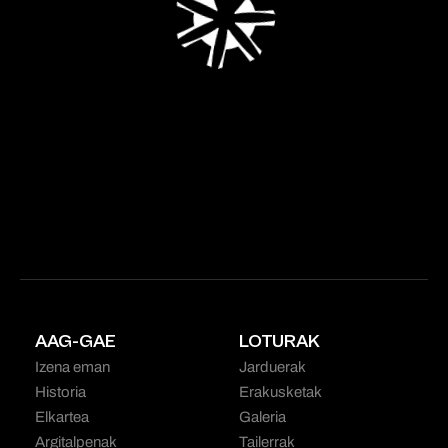
AAG-GAE
LOTURAK
Izena eman
Jarduerak
Historia
Erakusketak
Elkartea
Galeria
Argitalpenak
Tailerrak