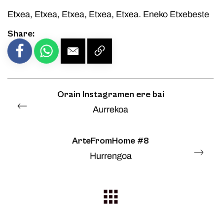
Etxea, Etxea, Etxea, Etxea, Etxea. Eneko Etxebeste
Share:
Orain Instagramen ere bai
Aurrekoa
ArteFromHome #8
Hurrengoa