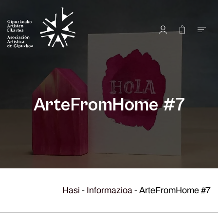
ArteFromHome #7
Hasi
-
Informazioa
-
ArteFromHome #7