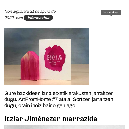
Non argitaratu 21 de apirila de
Iruzkinik ez
2020
non
Informazioa
Gure bazkideen lana etxetik erakusten jarraitzen
dugu. ArtFromHome #7 atala. Sortzen jarraitzen
dugu, orain inoiz baino gehiago.
Itziar Jiménezen marrazkia