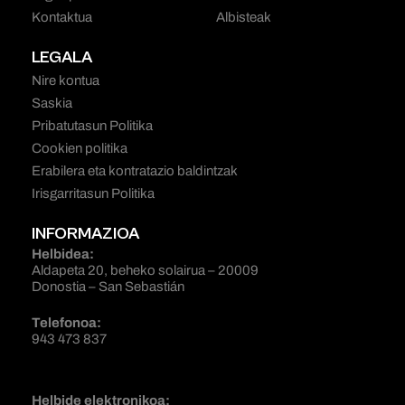
Kontaktua
Albisteak
LEGALA
Nire kontua
Saskia
Pribatutasun Politika
Cookien politika
Erabilera eta kontratazio baldintzak
Irisgarritasun Politika
INFORMAZIOA
Helbidea:
Aldapeta 20, beheko solairua – 20009
Donostia – San Sebastián
Telefonoa:
943 473 837
Helbide elektronikoa: