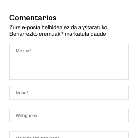
Comentarios
Zure e-posta helbidea ez da argitaratuko.
Beharrezko eremuak
*
markatuta daude