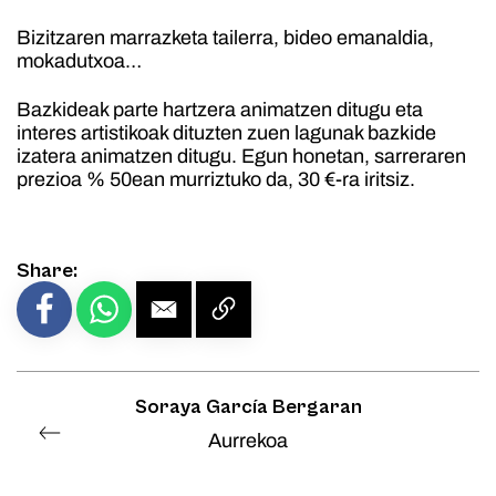
Bizitzaren marrazketa tailerra, bideo emanaldia,
mokadutxoa…
Bazkideak parte hartzera animatzen ditugu eta
interes artistikoak dituzten zuen lagunak bazkide
izatera animatzen ditugu. Egun honetan, sarreraren
prezioa % 50ean murriztuko da, 30 €-ra iritsiz.
Share:
Soraya García Bergaran
Aurrekoa