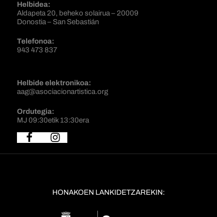
Helbidea:
Aldapeta 20, beheko solairua – 20009
Donostia – San Sebastián
Telefonoa:
943 473 837
Helbide elektronikoa:
aag@asociacionartistica.org
Ordutegia:
MJ 09:30etik 13:30era
HONAKOEN LANKIDETZAREKIN: