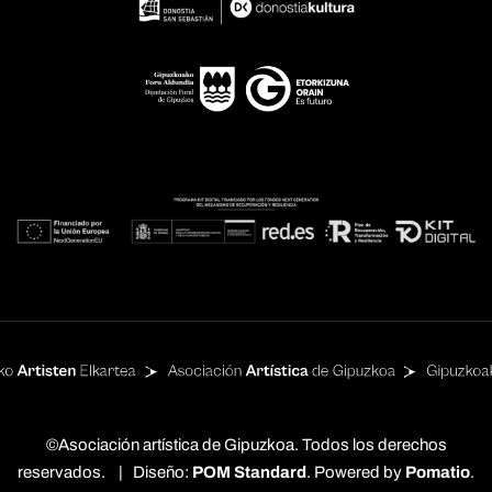
©Asociación artística de Gipuzkoa. Todos los derechos
reservados. | Diseño:
POM Standard
. Powered by
Pomatio
.