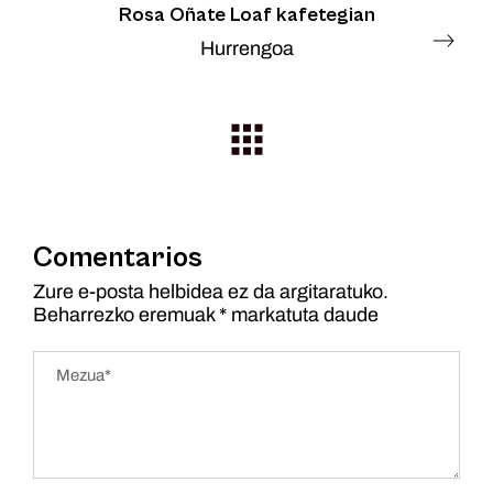
Rosa Oñate Loaf kafetegian
Hurrengoa
Comentarios
Zure e-posta helbidea ez da argitaratuko.
Beharrezko eremuak
*
markatuta daude