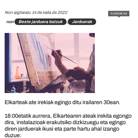
Non argitaratu 14 de iraila de 2022
Iruzkinik ez
non
Beste jarduera batzuk
,
Jarduerak
Elkarteak ate irekiak egingo ditu irailaren 30ean.
18:00etatik aurrera, Elkartearen ateak irekita egongo
dira, instalazioak erakutsiko dizkizuegu eta egingo
diren jarduerak ikusi eta parte hartu ahal izango
duzue: