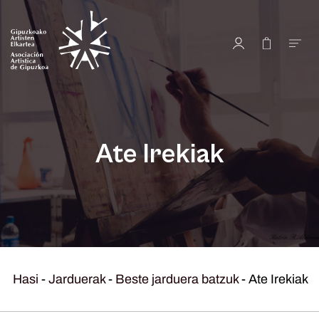
Ate Irekiak
Hasi
-
Jarduerak
-
Beste jarduera batzuk
-
Ate Irekiak