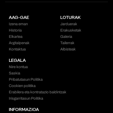
AAG-GAE
LOTURAK
Izena eman
Jarduerak
Historia
Erakusketak
Elkartea
Galeria
Argitalpenak
Tailerrak
Kontaktua
Albisteak
LEGALA
Nire kontua
Saskia
Pribatutasun Politika
Cookien politika
Erabilera eta kontratazio baldintzak
Irisgarritasun Politika
INFORMAZIOA