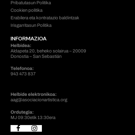
Pribatutasun Politika
Cookien politika
Erabilera eta kontratazio baldintzak
Irisgarritasun Politika
INFORMAZIOA
Helbidea:
Aldapeta 20, beheko solairua – 20009
Donostia – San Sebastián
Telefonoa:
943 473 837
Helbide elektronikoa:
aag@asociacionartistica.org
Ordutegia:
MJ 09:30etik 13:30era