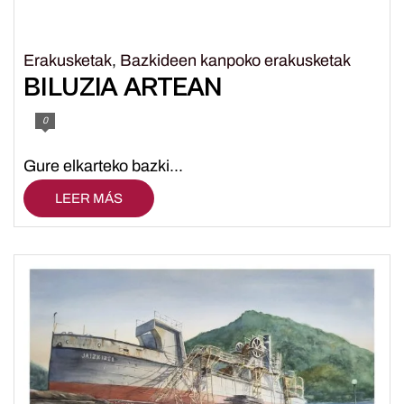
Erakusketak
,
Bazkideen kanpoko erakusketak
BILUZIA ARTEAN
0
Gure elkarteko bazki...
LEER MÁS