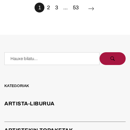
1
2
3
…
53
KATEGORIAK
ARTISTA-LIBURUA