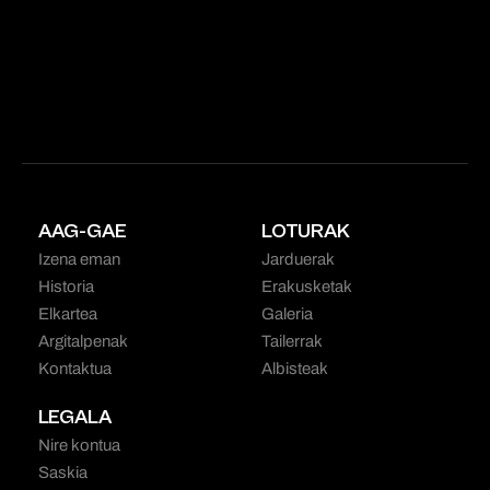
AAG-GAE
LOTURAK
Izena eman
Jarduerak
Historia
Erakusketak
Elkartea
Galeria
Argitalpenak
Tailerrak
Kontaktua
Albisteak
LEGALA
Nire kontua
Saskia