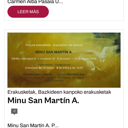
Carmen Alba Pasaia U...
LEER MÁS
Erakusketak
,
Bazkideen kanpoko erakusketak
Minu San Martín A.
0
Minu San Martín A. P...