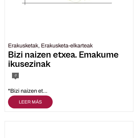
Erakusketak
,
Erakusketa-elkarteak
Bizi naizen etxea. Emakume
ikusezinak
0
"Bizi naizen et...
LEER MÁS