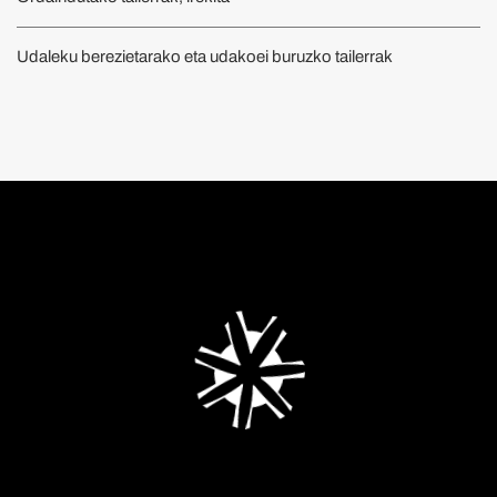
Udaleku berezietarako eta udakoei buruzko tailerrak