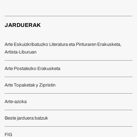
JARDUERAK
Arte Eskuizkribatuzko Literatura eta Pinturaren Erakusketa,
Artista-Liburuan
Arte Postalezko Erakusketa
Arte Topaketak y Zipristin
Arte-azoka
Beste jarduera batzuk
FIG