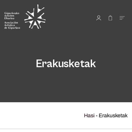
Erakusketak
Hasi
-
Erakusketak