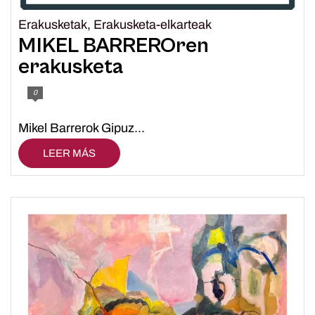
Erakusketak
,
Erakusketa-elkarteak
MIKEL BARREROren
erakusketa
0
Mikel Barrerok Gipuz...
LEER MÁS