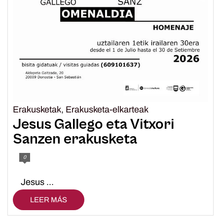
Erakusketak
,
Erakusketa-elkarteak
Jesus Gallego eta Vitxori
Sanzen erakusketa
0
Jesus ...
LEER MÁS