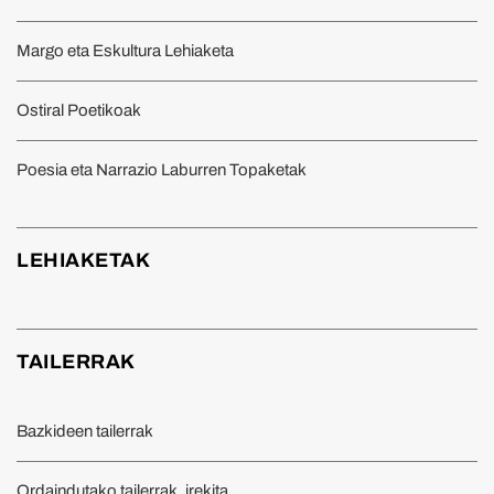
Margo eta Eskultura Lehiaketa
Ostiral Poetikoak
Poesia eta Narrazio Laburren Topaketak
LEHIAKETAK
TAILERRAK
Bazkideen tailerrak
Ordaindutako tailerrak, irekita