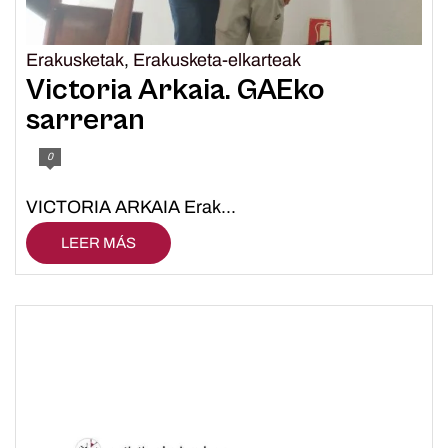
Erakusketak
,
Erakusketa-elkarteak
Victoria Arkaia. GAEko
sarreran
0
VICTORIA ARKAIA Erak...
LEER MÁS