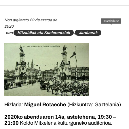
Non argitaratu 29 de azaroa de
Iruzkinik ez
2020
non
Hitzaldiak eta Konferentziak
,
Jarduerak
Hizlaria:
Miguel Rotaeche
(Hizkuntza: Gaztelania).
2020ko abenduaren 14a, astelehena, 19:30 –
21:00
Koldo Mitxelena kulturguneko auditorioa.