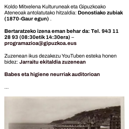
Koldo Mitxelena Kulturuneak eta Gipuzkoako
Ateneoak antolatutako hitzaldia:
Donostiako zubiak
(1870-Gaur egun)
.
Bertaratzeko izena eman behar da: Tel. 943 11
28 93 (08:30etik 14:30era)
–
programazioa@gipuzkoa.eus
Zuzenean ikus dezakezu YouTuben esteka honen
bidez:
Jarraitu ekitaldia zuzenean
Babes eta higiene neurriak auditorioan
…