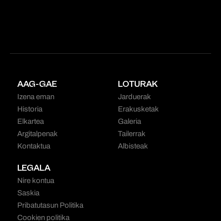
AAG-GAE
LOTURAK
Izena eman
Jarduerak
Historia
Erakusketak
Elkartea
Galeria
Argitalpenak
Tailerrak
Kontaktua
Albisteak
LEGALA
Nire kontua
Saskia
Pribatutasun Politika
Cookien politika