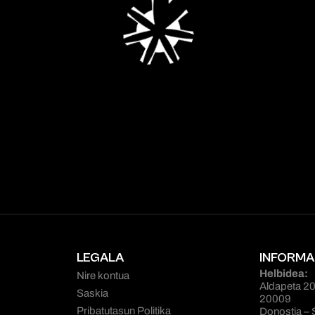
LEGALA
INFORMA
Helbidea:
Nire kontua
Aldapeta 20
Saskia
20009
Pribatutasun Politika
Donostia – 