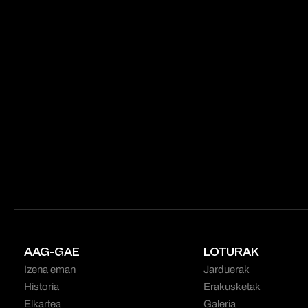
AAG-GAE
LOTURAK
Izena eman
Jarduerak
Historia
Erakusketak
Elkartea
Galeria