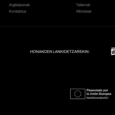
Argitalpenak
Tailerrak
Kontaktua
Albisteak
HONAKOEN LANKIDETZAREKIN: