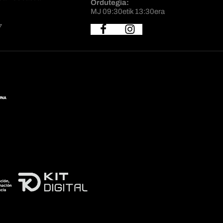
Ordutegia:
MJ 09:30etik 13:30era
7