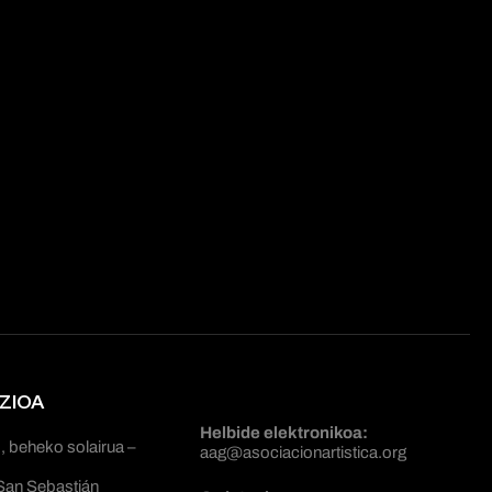
ZIOA
Helbide elektronikoa:
, beheko solairua –
aag@asociacionartistica.org
San Sebastián