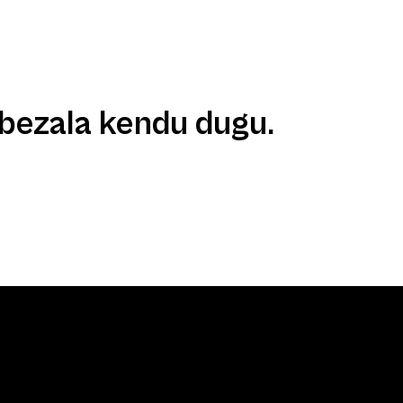
GALERIA
ALBISTEAK
IZENA EMAN
HARREMANETARAKO
bezala kendu dugu.