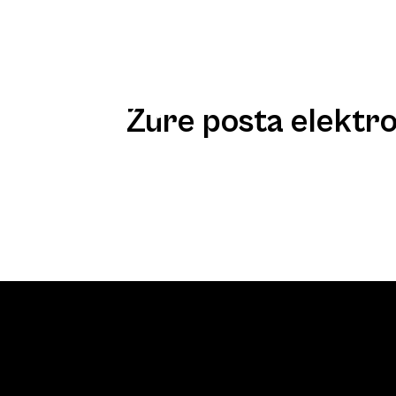
A
Zure posta elektr