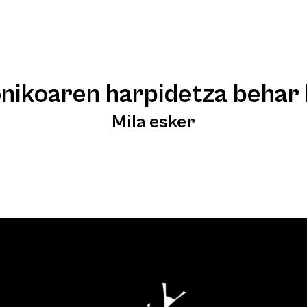
AG-GAE
TAILERRAK
ERAKUSKETAK
JARDUERAK
onikoaren harpidetza behar 
Mila esker