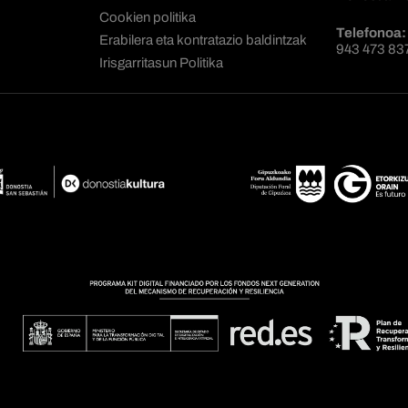
Cookien politika
Telefonoa:
Erabilera eta kontratazio baldintzak
943 473 83
Irisgarritasun Politika