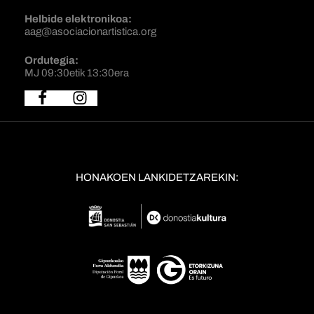
Helbide elektronikoa:
aag@asociacionartistica.org
Ordutegia:
MJ 09:30etik 13:30era
HONAKOEN LANKIDETZAREKIN: