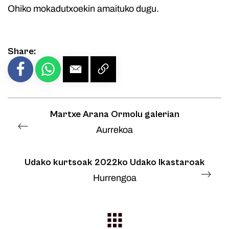
Ohiko mokadutxoekin amaituko dugu.
Share:
Martxe Arana Ormolu galerian
Aurrekoa
Udako kurtsoak 2022ko Udako Ikastaroak
Hurrengoa