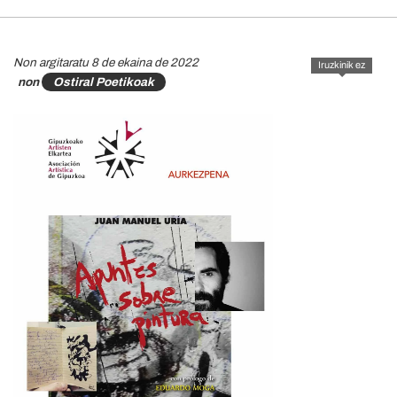
Non argitaratu 8 de ekaina de 2022
Iruzkinik ez
non
Ostiral Poetikoak