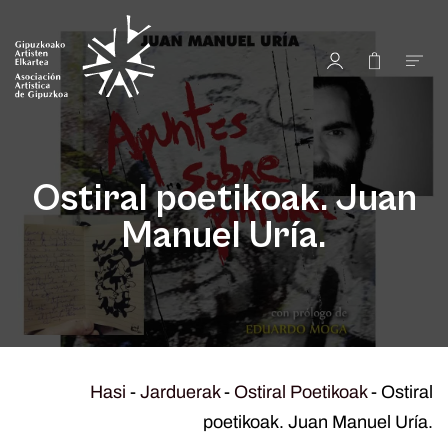
Ostiral poetikoak. Juan
Manuel Uría.
Hasi
-
Jarduerak
-
Ostiral Poetikoak
-
Ostiral
poetikoak. Juan Manuel Uría.