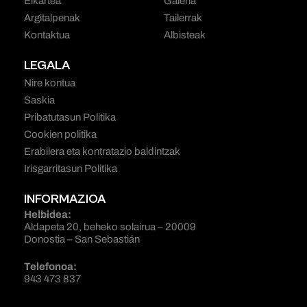
Elkartea
Galeria
Argitalpenak
Tailerrak
Kontaktua
Albisteak
LEGALA
Nire kontua
Saskia
Pribatutasun Politika
Cookien politika
Erabilera eta kontratazio baldintzak
Irisgarritasun Politika
INFORMAZIOA
Helbidea:
Aldapeta 20, beheko solairua – 20009
Donostia – San Sebastián
Telefonoa:
943 473 837