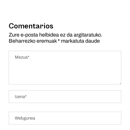
Comentarios
Zure e-posta helbidea ez da argitaratuko.
Beharrezko eremuak
*
markatuta daude