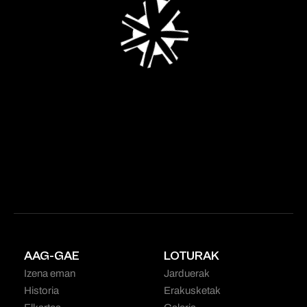
AAG-GAE
LOTURAK
Izena eman
Jarduerak
Historia
Erakusketak