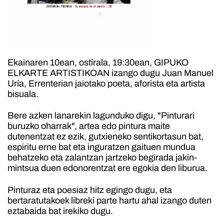
Ekainaren 10ean, ostirala, 19:30ean, GIPUKO
ELKARTE ARTISTIKOAN izango dugu Juan Manuel
Uría, Errenterian jaiotako poeta, aforista eta artista
bisuala.
Bere azken lanarekin lagunduko digu, "Pinturari
buruzko oharrak", artea edo pintura maite
dutenentzat ez ezik, gutxieneko sentikortasun bat,
espiritu erne bat eta inguratzen gaituen mundua
behatzeko eta zalantzan jartzeko begirada jakin-
mintsua duen edonorentzat ere egokia den liburua.
Pinturaz eta poesiaz hitz egingo dugu, eta
bertaratutakoek libreki parte hartu ahal izango duten
eztabaida bat irekiko dugu.