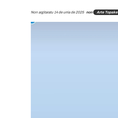
Non argitaratu 14 de urria de 2025
non
Arte Topaket