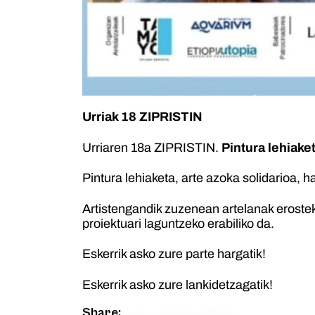
Urriak 18 ZIPRISTIN
Urriaren 18a ZIPRISTIN.
Pintura lehiake
Pintura lehiaketa, arte azoka solidarioa, 
Artistengandik zuzenean artelanak erostek
proiektuari laguntzeko erabiliko da.
Eskerrik asko zure parte hargatik!
Eskerrik asko zure lankidetzagatik!
Share: