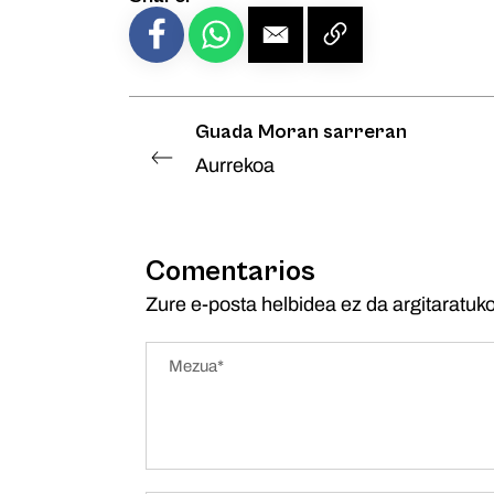
Guada Moran sarreran
Aurrekoa
Comentarios
Zure e-posta helbidea ez da argitaratuko