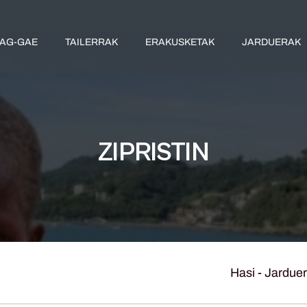
AG-GAE
TAILERRAK
ERAKUSKETAK
JARDUERAK
ZIPRISTIN
Hasi
-
Jardue