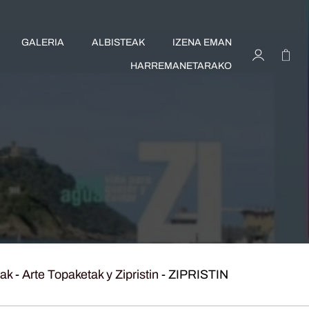
GALERIA
ALBISTEAK
IZENA EMAN
HARREMANETARAKO
rak
-
Arte Topaketak y Zipristin
-
ZIPRISTIN