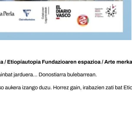
ta / Etiopíautopia Fundazioaren espazioa / Arte merk
hainbat jarduera… Donostiarra bulebarrean.
o aukera izango duzu. Horrez gain, irabazien zati bat Eti