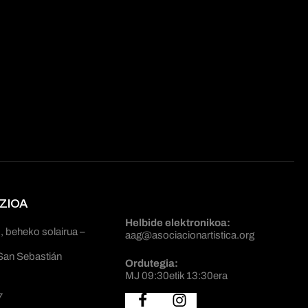
ZIOA
Helbide elektronikoa:
, beheko solairua –
aag@asociacionartistica.org
San Sebastián
Ordutegia:
MJ 09:30etik 13:30era
7