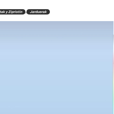
ak y Zipristin
,
Jarduerak