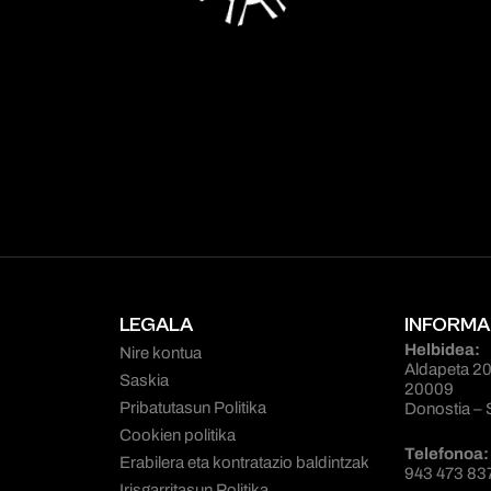
LEGALA
INFORMA
Helbidea:
Nire kontua
Aldapeta 20
Saskia
20009
Pribatutasun Politika
Donostia – 
Cookien politika
Telefonoa:
Erabilera eta kontratazio baldintzak
943 473 83
Irisgarritasun Politika