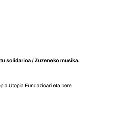
atu solidarioa / Zuzeneko musika.
opia Utopia Fundazioari eta bere