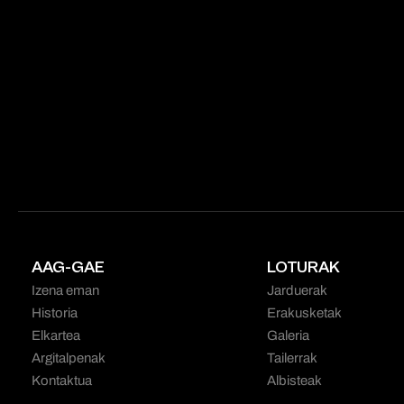
AAG-GAE
LOTURAK
Izena eman
Jarduerak
Historia
Erakusketak
Elkartea
Galeria
Argitalpenak
Tailerrak
Kontaktua
Albisteak