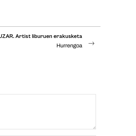
AR. Artist liburuen erakusketa
Hurrengoa