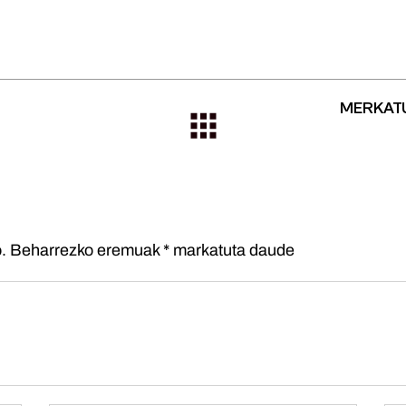
MERKATUZ
.
Beharrezko eremuak
*
markatuta daude