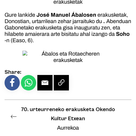
Gure lankide
José Manuel
Ábalosen
erakusketak,
Donostian, urtarrilean zehar jarraituko du
.
Abenduan
Gabonetako erakusketa gisa inauguratu zen, eta
hilabete amaierara arte bisitatu ahal izango da
Soho
-n (Easo, 6).
Share:
70. urteurreneko erakusketa Okendo
Kultur Etxean
Aurrekoa