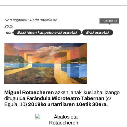
Non argitaratu 10 de urtarrila de
Iruzkinik ez
2019
non
Bazkideen kanpoko erakusketak
,
Erakusketak
Miguel Rotaecheren
azken lanak ikusi ahal izango
ditugu
La Farándula Microteatro Tabernan
(c/
Eguía, 10)
2019ko urtarrilaren 10etik 30era.