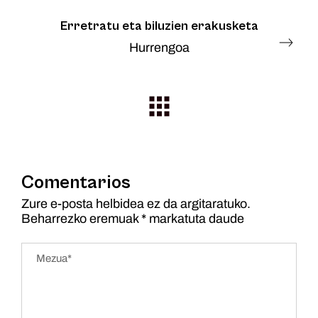
Erretratu eta biluzien erakusketa
Hurrengoa
Comentarios
Zure e-posta helbidea ez da argitaratuko.
Beharrezko eremuak
*
markatuta daude