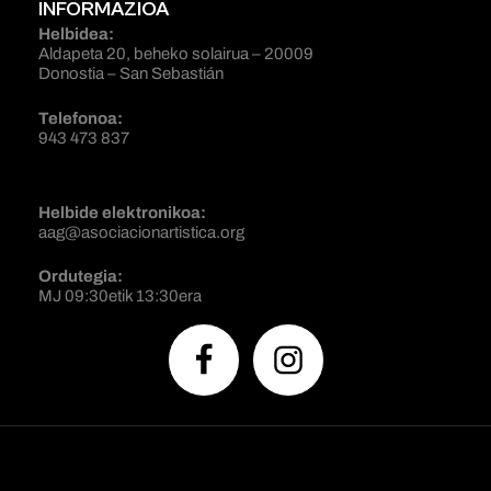
INFORMAZIOA
Helbidea:
Aldapeta 20, beheko solairua – 20009
Donostia – San Sebastián
Telefonoa:
943 473 837
Helbide elektronikoa:
aag@asociacionartistica.org
Ordutegia:
MJ 09:30etik 13:30era