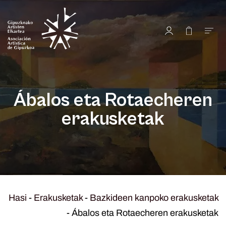
Ábalos eta Rotaecheren
erakusketak
Hasi
-
Erakusketak
-
Bazkideen kanpoko erakusketak
-
Ábalos eta Rotaecheren erakusketak