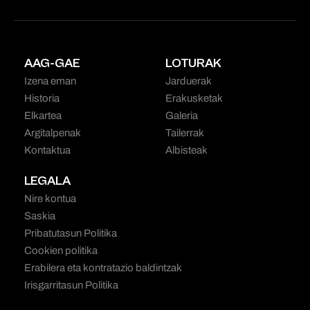
AAG-GAE
LOTURAK
Izena eman
Jarduerak
Historia
Erakusketak
Elkartea
Galeria
Argitalpenak
Tailerrak
Kontaktua
Albisteak
LEGALA
Nire kontua
Saskia
Pribatutasun Politika
Cookien politika
Erabilera eta kontratazio baldintzak
Irisgarritasun Politika