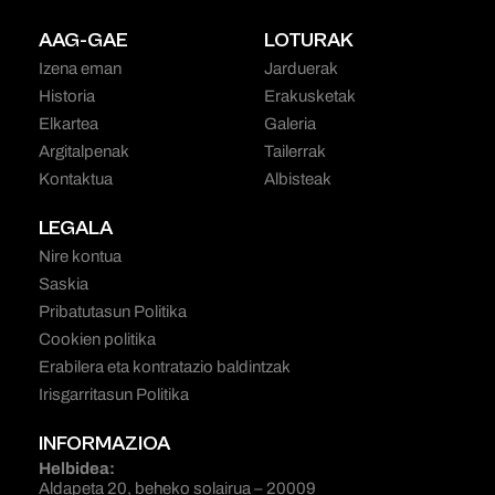
AAG-GAE
LOTURAK
Izena eman
Jarduerak
Historia
Erakusketak
Elkartea
Galeria
Argitalpenak
Tailerrak
Kontaktua
Albisteak
LEGALA
Nire kontua
Saskia
Pribatutasun Politika
Cookien politika
Erabilera eta kontratazio baldintzak
Irisgarritasun Politika
INFORMAZIOA
Helbidea:
Aldapeta 20, beheko solairua – 20009