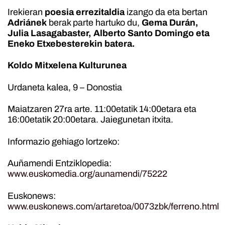
Irekieran
poesia errezitaldia
izango da eta bertan
Adriánek
berak parte hartuko du,
Gema Durán,
Julia Lasagabaster, Alberto Santo Domingo eta
Eneko Etxebesterekin batera.
Koldo Mitxelena Kulturunea
Urdaneta kalea, 9 – Donostia
Maiatzaren 27ra arte. 11:00etatik 14:00etara eta
16:00etatik 20:00etara. Jaiegunetan itxita.
Informazio gehiago lortzeko:
Auñamendi Entziklopedia:
www.euskomedia.org/aunamendi/75222
Euskonews:
www.euskonews.com/artaretoa/0073zbk/ferreno.html