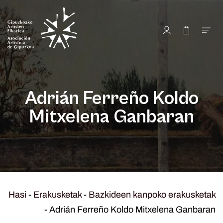
Adrián Ferreño Koldo
Mitxelena Ganbaran
Hasi
-
Erakusketak
-
Bazkideen kanpoko erakusketak
-
Adrián Ferreño Koldo Mitxelena Ganbaran