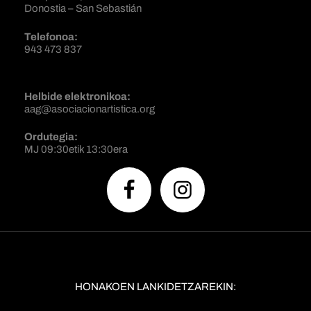
Donostia – San Sebastián
Telefonoa:
943 473 837
Helbide elektronikoa:
aag@asociacionartistica.org
Ordutegia:
MJ 09:30etik 13:30era
HONAKOEN LANKIDETZAREKIN: