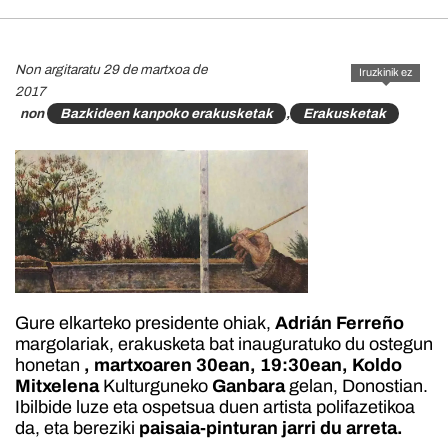
Non argitaratu 29 de martxoa de
Iruzkinik ez
2017
non
Bazkideen kanpoko erakusketak
,
Erakusketak
Gure elkarteko presidente ohiak,
Adrián Ferreño
margolariak, erakusketa bat inauguratuko du ostegun
honetan
, martxoaren 30ean, 19:30ean,
Koldo
Mitxelena
Kulturguneko
Ganbara
gelan, Donostian.
Ibilbide luze eta ospetsua duen artista polifazetikoa
da, eta bereziki
paisaia-pinturan jarri du arreta.