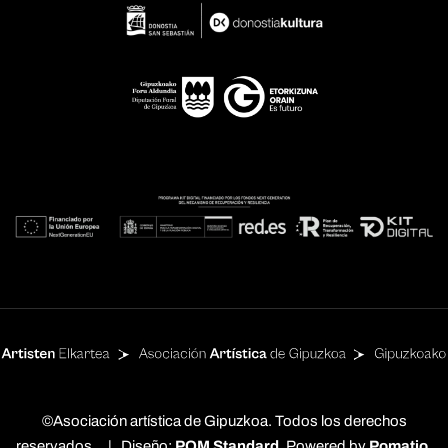
©Asociación artística de Gipuzkoa. Todos los derechos
reservados. | Diseño:
POM Standard
. Powered by
Pomatio
.