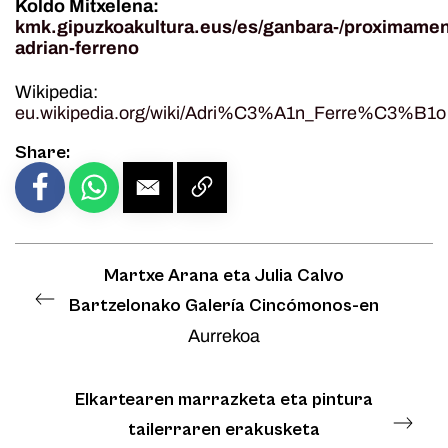
Koldo Mitxelena:
kmk.gipuzkoakultura.eus/es/ganbara-/proximame
adrian-ferreno
Wikipedia:
eu.wikipedia.org/wiki/Adri%C3%A1n_Ferre%C3%B1o
Share:
Martxe Arana eta Julia Calvo
Bartzelonako Galería Cincómonos-en
Aurrekoa
Elkartearen marrazketa eta pintura
tailerraren erakusketa