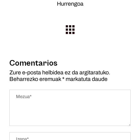
Hurrengoa
Comentarios
Zure e-posta helbidea ez da argitaratuko.
Beharrezko eremuak
*
markatuta daude