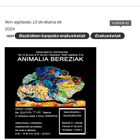
Non argitaratu 13 de ekaina de
Iruzkinik ez
2024
non
Bazkideen kanpoko erakusketak
,
Erakusketak