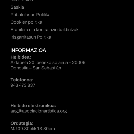
Saskia
Pribatutasun Politika
Cookien politika
Erabilera eta kontratazio baldintzak
Irisgarritasun Politika
INFORMAZIOA
Helbidea:
Aldapeta 20, beheko solairua – 20009
Donostia – San Sebastián
Telefonoa:
943 473 837
Helbide elektronikoa:
aag@asociacionartistica.org
Ordutegia:
MJ 09:30etik 13:30era