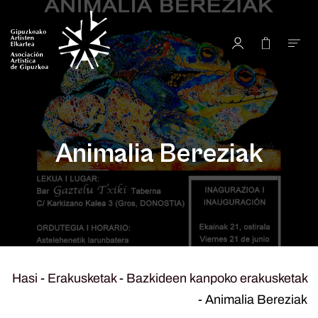
Animalia Bereziak
Hasi
-
Erakusketak
-
Bazkideen kanpoko erakusketak
-
Animalia Bereziak