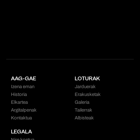
AAG-GAE
LOTURAK
Izena eman
Jarduerak
Historia
Erakusketak
Elkartea
Galeria
Argitalpenak
Tailerrak
Kontaktua
Albisteak
LEGALA
Nire kontua