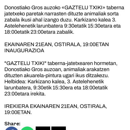
Donostiako Gros auzoko «GAZTELU TXIKI» taberna
jatetxeko paretak narrasten dituzte animaliak sorta
zabala ikusi ahal izango duzu. Karkizano kalea 3.
Astelehenetik larunbatera 9:30etatik 15:30etara eta
18:00etatik 23:00etara zabalik.
EKAINAREN 21EAN, OSTIRALA, 19:00ETAN
INAUGURAZIOA
"GAZTELU TXIKI" taberna-jatetxearen hormetan,
Donostiako Gros auzoan, animaliak arakatzen
dituzten akuarela-pintura ugari ikus ditzakezu.
Helbidea: Karkizano kalea, 3. Astelehenetik
larunbatera, 9:30etik 15:30era eta 18:00etatik
23:00etara irekita.
IREKIERA EKAINAREN 21EAN, OSTIRALA,
19:00ETAN.
Share: