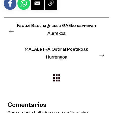
Faouzi Bauthagrassa GAEko sarreran
Aurrekoa
MALALeTRA Ostiral Poetikoak
Hurrengoa
Comentarios
Zure e-posta helbidea ez da argitaratuko.