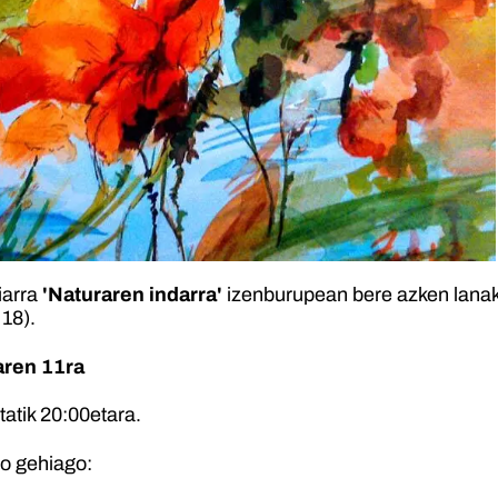
iarra
'Naturaren indarra'
izenburupean bere azken lanak
18).
aren 11ra
tatik 20:00etara.
io gehiago: