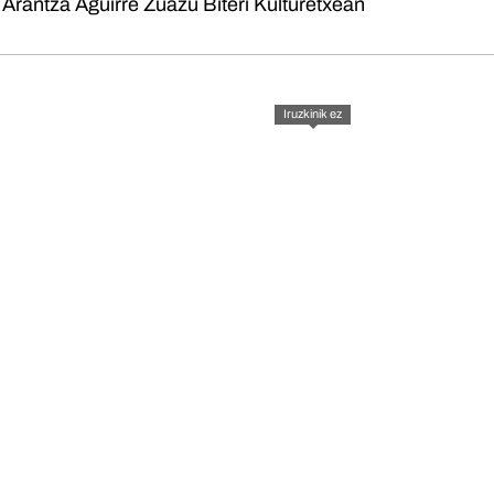
-
Arantza Aguirre Zuazu Biteri Kulturetxean
Iruzkinik ez