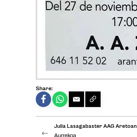
Share:
Julia Lasagabaster AAG Aretoan
Aurrekoa