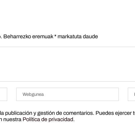
.
Beharrezko eremuak
*
markatuta daude
r la publicación y gestión de comentarios. Puedes ejercer 
ún nuestra
Política de privacidad
.