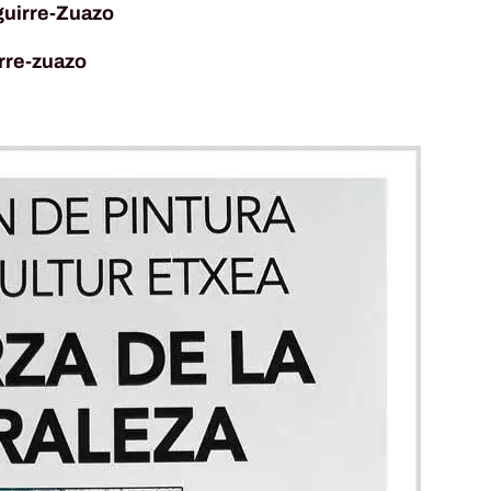
uirre-Zuazo
irre-zuazo