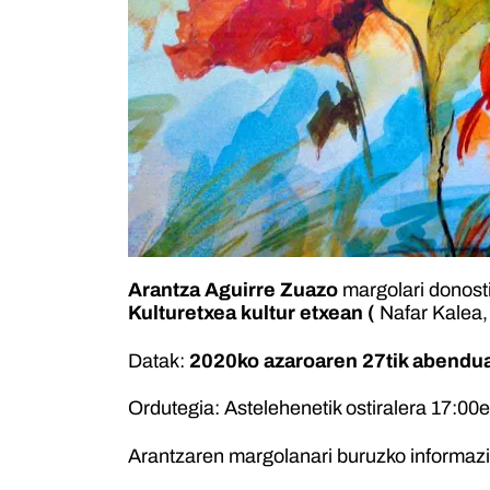
Arantza Aguirre Zuazo
margolari donost
Kulturetxea kultur etxean (
Nafar Kalea, 
Datak:
2020ko azaroaren 27tik abendu
Ordutegia: Astelehenetik ostiralera 17:00e
Arantzaren margolanari buruzko informaz