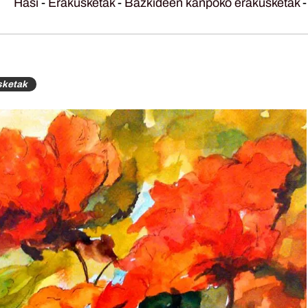
Hasi
-
Erakusketak
-
Bazkideen kanpoko erakusketak
sketak