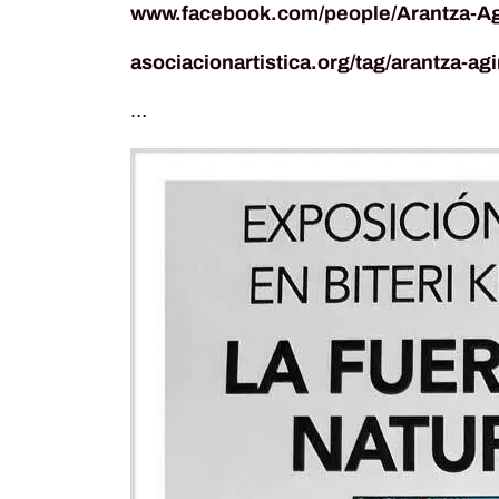
www.facebook.com/people/Arantza-Ag
asociacionartistica.org/tag/arantza-ag
…