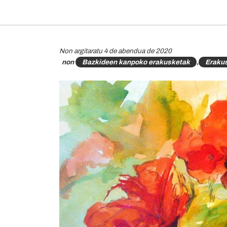
Non argitaratu 4 de abendua de 2020
non
Bazkideen kanpoko erakusketak
,
Eraku