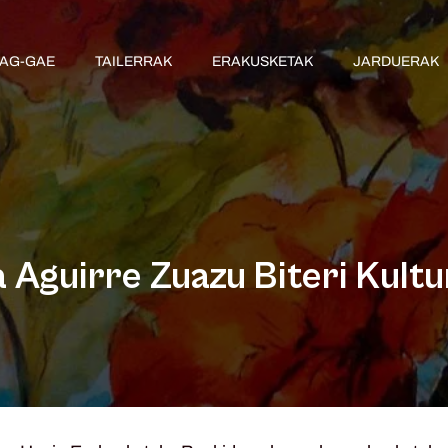
AG-GAE
TAILERRAK
ERAKUSKETAK
JARDUERAK
 Aguirre Zuazu Biteri Kult