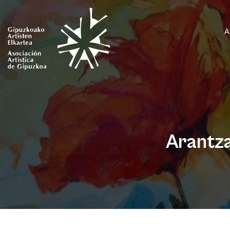
A
Arantza