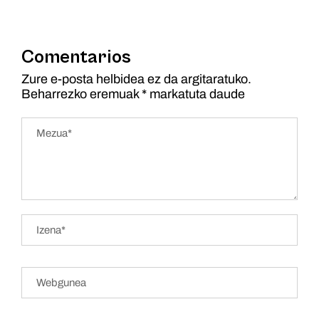
Comentarios
Zure e-posta helbidea ez da argitaratuko.
Beharrezko eremuak
*
markatuta daude