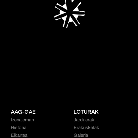
AAG-GAE
LOTURAK
Izena eman
Jarduerak
Historia
Erakusketak
Elkartea
Galeria