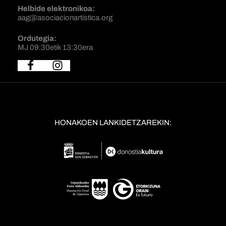
Helbide elektronikoa:
aag@asociacionartistica.org
Ordutegia:
MJ 09:30etik 13:30era
HONAKOEN LANKIDETZAREKIN: