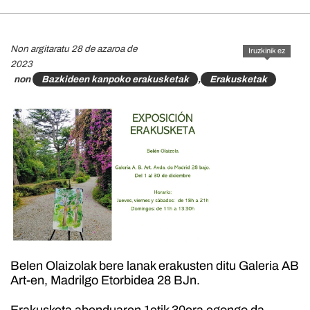
Non argitaratu 28 de azaroa de
Iruzkinik ez
2023
non
Bazkideen kanpoko erakusketak
,
Erakusketak
Belen Olaizolak bere lanak erakusten ditu Galeria AB
Art-en, Madrilgo Etorbidea 28 BJn.