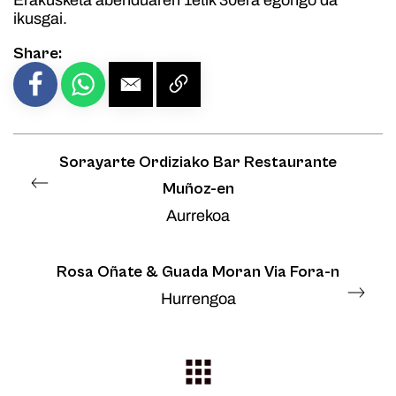
Erakusketa abenduaren 1etik 30era egongo da
ikusgai.
Share:
Sorayarte Ordiziako Bar Restaurante
Muñoz-en
Aurrekoa
Rosa Oñate & Guada Moran Via Fora-n
Hurrengoa