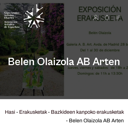
Belen Olaizola AB Arten
Hasi
-
Erakusketak
-
Bazkideen kanpoko erakusketak
-
Belen Olaizola AB Arten