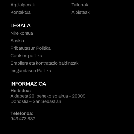
Argitalpenak
Tailerrak
Kontaktua
Albisteak
LEGALA
Nire kontua
Saskia
Pribatutasun Politika
Cookien politika
Erabilera eta kontratazio baldintzak
Irisgarritasun Politika
INFORMAZIOA
Helbidea:
Aldapeta 20, beheko solairua – 20009
Donostia – San Sebastián
Telefonoa:
943 473 837