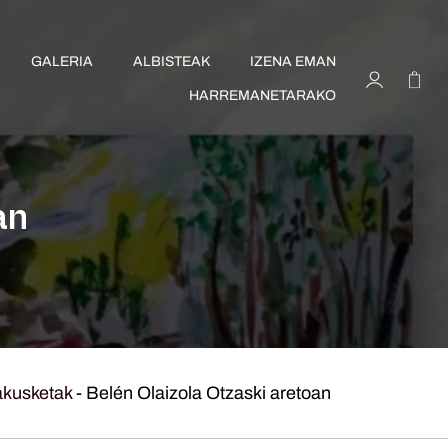
GALERIA
ALBISTEAK
IZENA EMAN
HARREMANETARAKO
an
akusketak
-
Belén Olaizola Otzaski aretoan