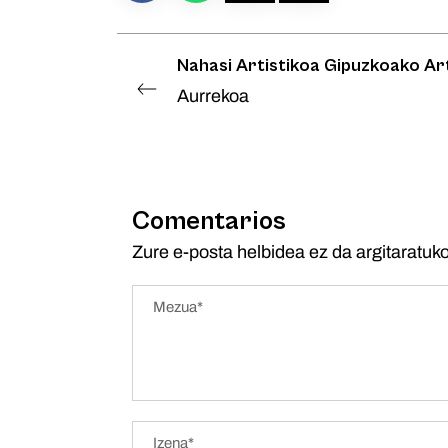
Nahasi Artistikoa Gipuzkoako Ar
Aurrekoa
Comentarios
Zure e-posta helbidea ez da argitaratuko