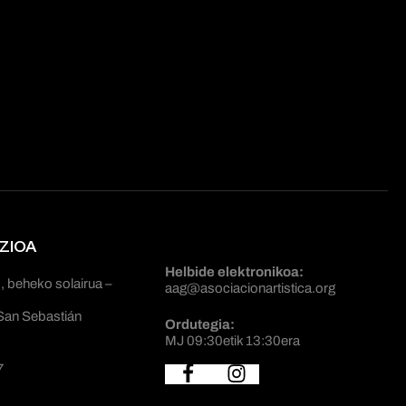
ZIOA
Helbide elektronikoa:
, beheko solairua –
aag@asociacionartistica.org
San Sebastián
Ordutegia:
MJ 09:30etik 13:30era
7