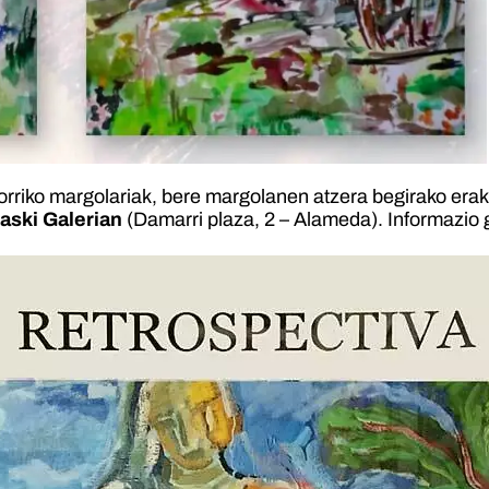
torriko margolariak, bere margolanen atzera begirako era
aski Galerian
(Damarri plaza, 2 – Alameda). Informazio