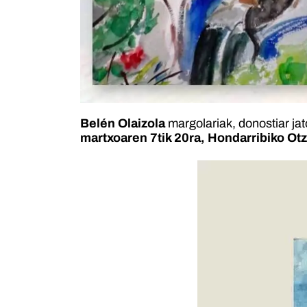
Belén Olaizola
margolariak, donostiar ja
martxoaren 7tik 20ra,
Hondarribiko Otz