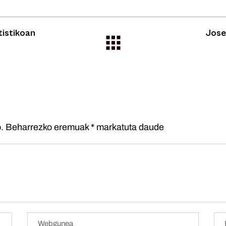
tistikoan
Jose
.
Beharrezko eremuak
*
markatuta daude