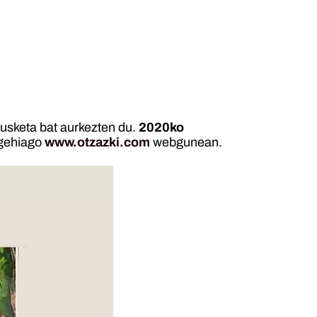
kusketa bat aurkezten du.
2020ko
 gehiago
www.otzazki.com
webgunean.