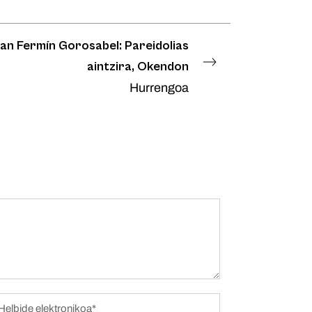
an Fermín Gorosabel: Pareidolias
aintzira, Okendon
Hurrengoa