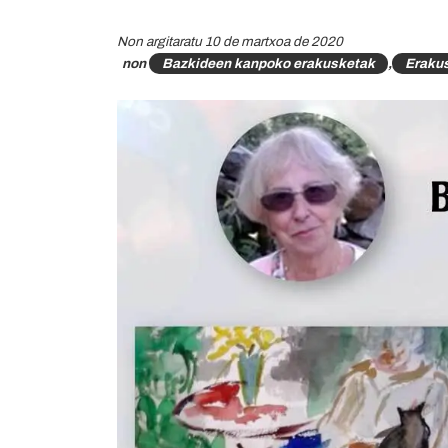
Non argitaratu 10 de martxoa de 2020
non
Bazkideen kanpoko erakusketak
,
Eraku