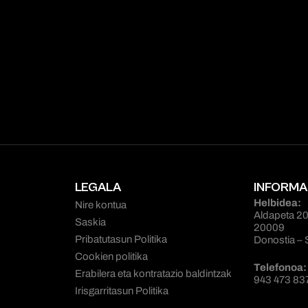
LEGALA
INFORMA
Helbidea:
Nire kontua
Aldapeta 20
Saskia
20009
Pribatutasun Politika
Donostia – 
Cookien politika
Telefonoa:
Erabilera eta kontratazio baldintzak
943 473 83
Irisgarritasun Politika