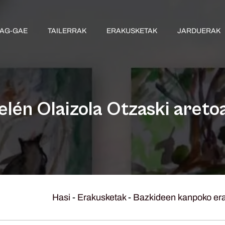
AG-GAE
TAILERRAK
ERAKUSKETAK
JARDUERAK
elén Olaizola Otzaski areto
Hasi
-
Erakusketak
-
Bazkideen kanpoko er