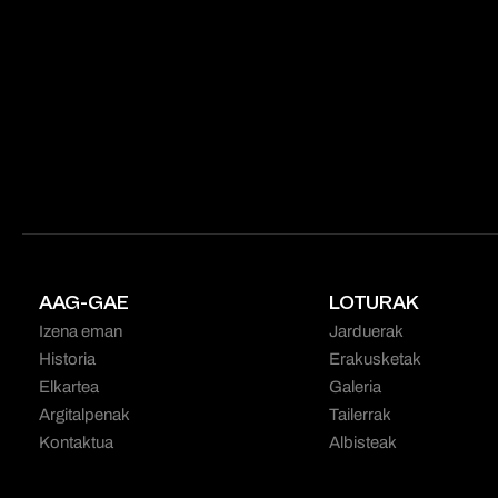
AAG-GAE
LOTURAK
Izena eman
Jarduerak
Historia
Erakusketak
Elkartea
Galeria
Argitalpenak
Tailerrak
Kontaktua
Albisteak