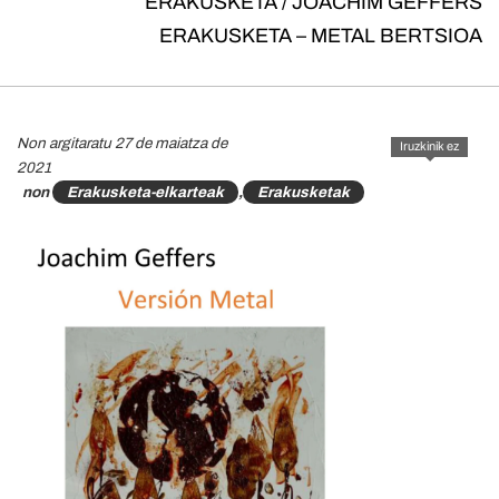
ERAKUSKETA / JOACHIM GEFFERS
ERAKUSKETA – METAL BERTSIOA
Non argitaratu 27 de maiatza de
Iruzkinik ez
2021
non
Erakusketa-elkarteak
,
Erakusketak