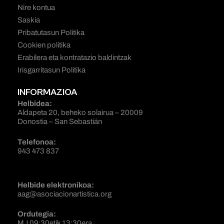
Nire kontua
Saskia
Pribatutasun Politika
Cookien politika
Erabilera eta kontratazio baldintzak
Irisgarritasun Politika
INFORMAZIOA
Helbidea:
Aldapeta 20, beheko solairua – 20009
Donostia – San Sebastián
Telefonoa:
943 473 837
Helbide elektronikoa:
aag@asociacionartistica.org
Ordutegia:
MJ 09:30etik 13:30era