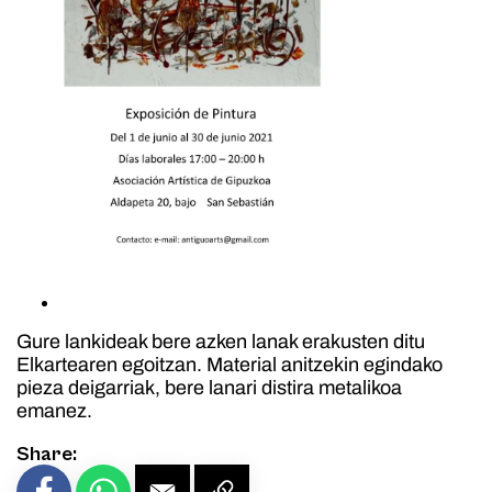
Gure lankideak bere azken lanak erakusten ditu
Elkartearen egoitzan. Material anitzekin egindako
pieza deigarriak, bere lanari distira metalikoa
emanez.
Share: