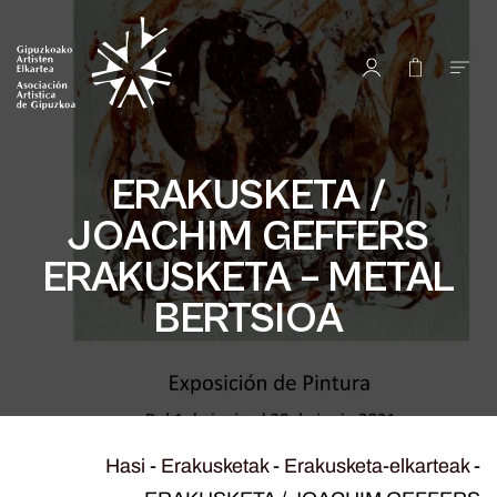
ERAKUSKETA /
JOACHIM GEFFERS
ERAKUSKETA – METAL
BERTSIOA
Hasi
-
Erakusketak
-
Erakusketa-elkarteak
-