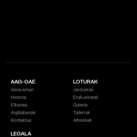
AAG-GAE
LOTURAK
Izena eman
Jarduerak
Historia
Erakusketak
Elkartea
Galeria
Argitalpenak
Tailerrak
Kontaktua
Albisteak
LEGALA