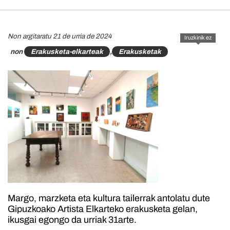
Non argitaratu 21 de urria de 2024
Iruzkinik ez
non
Erakusketa-elkarteak
,
Erakusketak
Margo, marzketa eta kultura tailerrak antolatu dute
Gipuzkoako Artista Elkarteko erakusketa gelan,
ikusgai egongo da urriak 31arte.