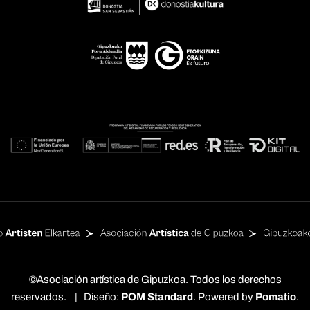
©Asociación artística de Gipuzkoa. Todos los derechos
reservados. | Diseño:
POM Standard
. Powered by
Pomatio
.