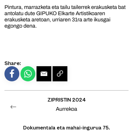
Pintura, marrazketa eta tailu tailerrek erakusketa bat
antolatu dute GIPUKO Elkarte Artistikoaren
erakusketa aretoan, urriaren 31ra arte ikusgai
egongo dena.
Share:
ZIPRISTIN 2024
Aurrekoa
Dokumentala eta mahai-ingurua 75.