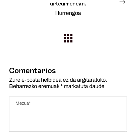
urteurrenean.
Hurrengoa
Comentarios
Zure e-posta helbidea ez da argitaratuko.
Beharrezko eremuak
*
markatuta daude