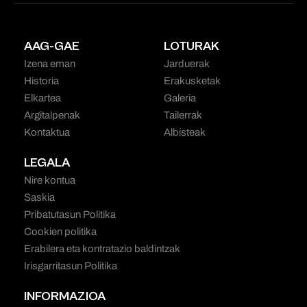
AAG-GAE
LOTURAK
Izena eman
Jarduerak
Historia
Erakusketak
Elkartea
Galeria
Argitalpenak
Tailerrak
Kontaktua
Albisteak
LEGALA
Nire kontua
Saskia
Pribatutasun Politika
Cookien politika
Erabilera eta kontratazio baldintzak
Irisgarritasun Politika
INFORMAZIOA