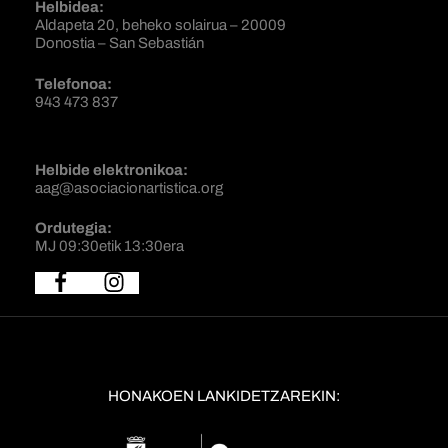
Helbidea:
Aldapeta 20, beheko solairua – 20009
Donostia – San Sebastián
Telefonoa:
943 473 837
Helbide elektronikoa:
aag@asociacionartistica.org
Ordutegia:
MJ 09:30etik 13:30era
HONAKOEN LANKIDETZAREKIN: