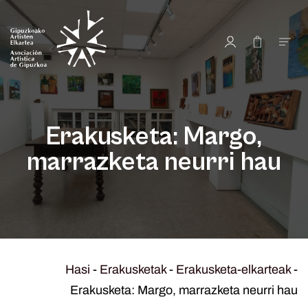
Erakusketa: Margo,
marrazketa neurri hau
Hasi
-
Erakusketak
-
Erakusketa-elkarteak
-
Erakusketa: Margo, marrazketa neurri hau