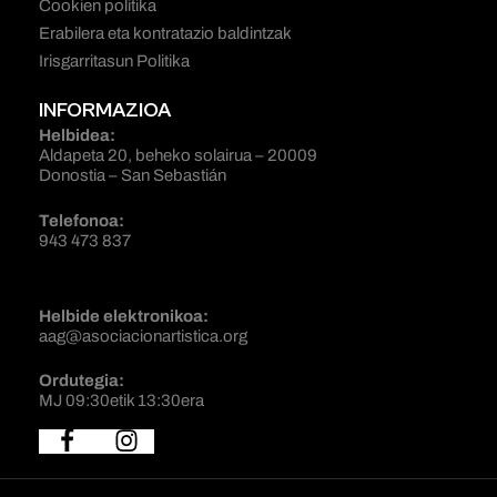
Cookien politika
Erabilera eta kontratazio baldintzak
Irisgarritasun Politika
INFORMAZIOA
Helbidea:
Aldapeta 20, beheko solairua – 20009
Donostia – San Sebastián
Telefonoa:
943 473 837
Helbide elektronikoa:
aag@asociacionartistica.org
Ordutegia:
MJ 09:30etik 13:30era