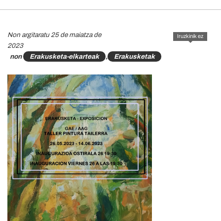
Non argitaratu 25 de maiatza de
Iruzkinik ez
2023
non
Erakusketa-elkarteak
,
Erakusketak