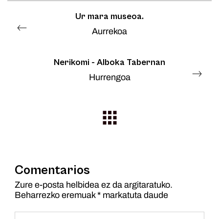
Ur mara museoa.
Aurrekoa
Nerikomi - Alboka Tabernan
Hurrengoa
Comentarios
Zure e-posta helbidea ez da argitaratuko.
Beharrezko eremuak
*
markatuta daude