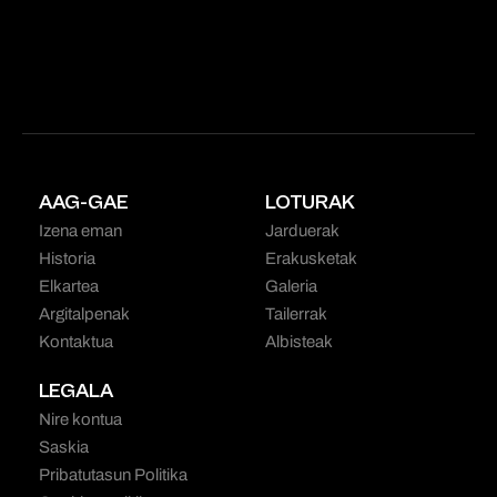
AAG-GAE
LOTURAK
Izena eman
Jarduerak
Historia
Erakusketak
Elkartea
Galeria
Argitalpenak
Tailerrak
Kontaktua
Albisteak
LEGALA
Nire kontua
Saskia
Pribatutasun Politika