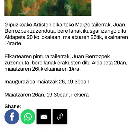
Gipuzkoako Artisten elkarteko Margo tailerrak, Juan
Berrozpek zuzenduta, bere lanak ikusgai izango ditu
Aldapeta 20 ko lokalean, maiatzaren 26tik, ekainaren
14rarte.
Elkartearen pintura tailerrak, Juan Berrozpek
zuzenduta, bere lanak erakusten ditu Aldapeta 20an,
maiatzaren 26tik ekainaren 14ra.
Inaugurazioa maiatzak 26, 19:30ean.
Maiatzaren 26an, 19:30ean, irekiera
Share: