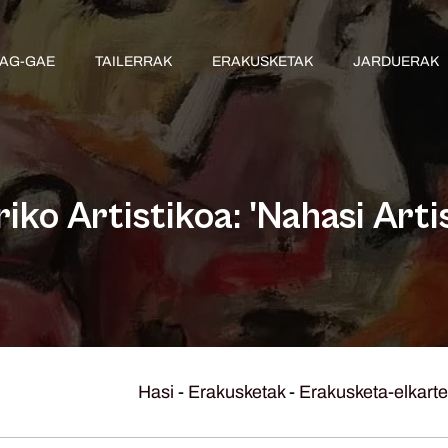
AG-GAE
TAILERRAK
ERAKUSKETAK
JARDUERAK
iko Artistikoa: 'Nahasi Arti
Hasi
-
Erakusketak
-
Erakusketa-elkart