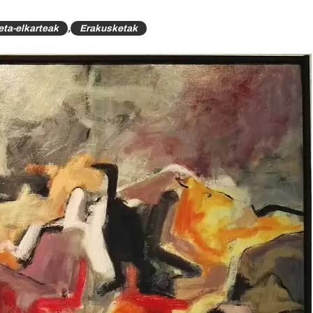
ta-elkarteak
,
Erakusketak