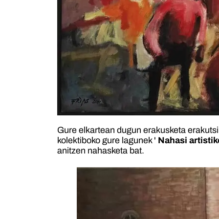
Gure elkartean dugun erakusketa erakutsi 
kolektiboko gure lagunek '
Nahasi artistik
anitzen nahasketa bat.