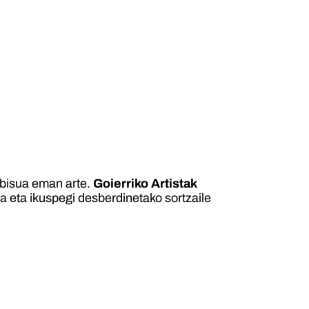
abisua eman arte.
Goierriko Artistak
a eta ikuspegi desberdinetako sortzaile