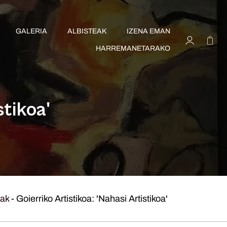
GALERIA
ALBISTEAK
IZENA EMAN
HARREMANETARAKO
stikoa'
eak
-
Goierriko Artistikoa: 'Nahasi Artistikoa'