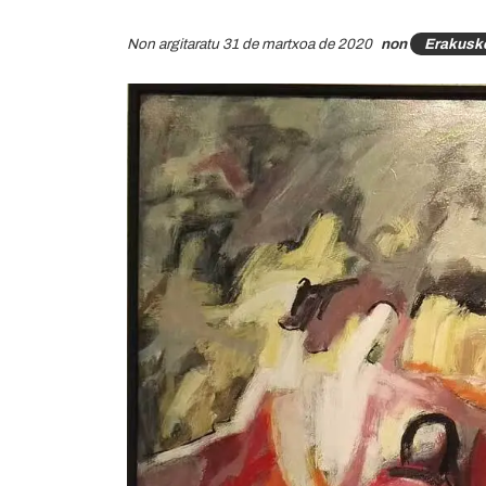
Non argitaratu 31 de martxoa de 2020
non
Erakuske