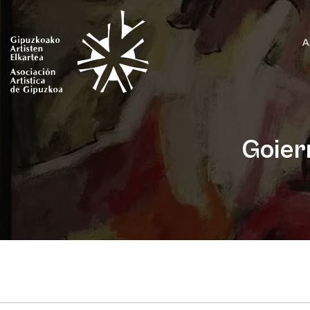
A
Goierr