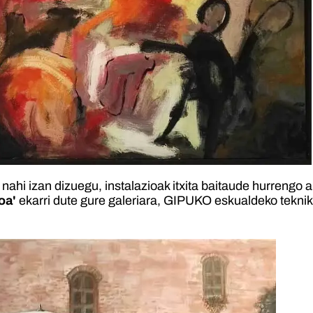
nahi izan dizuegu, instalazioak itxita baitaude hurrengo 
oa'
ekarri dute gure galeriara, GIPUKO eskualdeko teknik