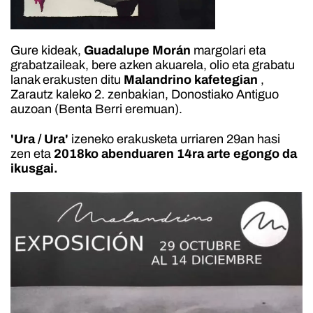
Gure kideak,
Guadalupe Morán
margolari eta
grabatzaileak, bere azken akuarela, olio eta grabatu
lanak erakusten ditu
Malandrino kafetegian
,
Zarautz kaleko 2. zenbakian, Donostiako Antiguo
auzoan (Benta Berri eremuan).
'Ura / Ura'
izeneko erakusketa urriaren 29an hasi
zen eta
2018ko abenduaren 14ra arte egongo da
ikusgai.