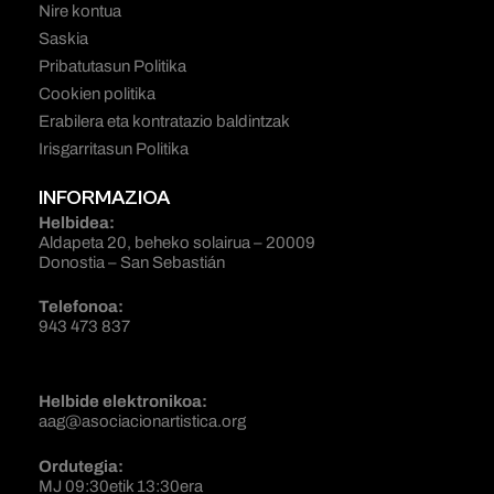
Nire kontua
Saskia
Pribatutasun Politika
Cookien politika
Erabilera eta kontratazio baldintzak
Irisgarritasun Politika
INFORMAZIOA
Helbidea:
Aldapeta 20, beheko solairua – 20009
Donostia – San Sebastián
Telefonoa:
943 473 837
Helbide elektronikoa:
aag@asociacionartistica.org
Ordutegia:
MJ 09:30etik 13:30era