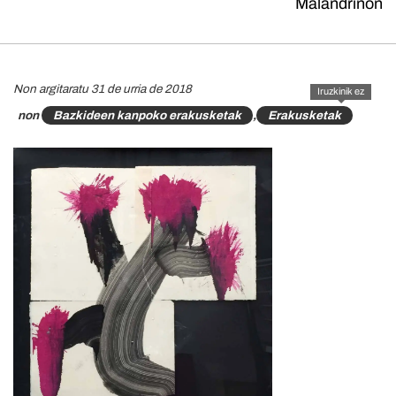
Malandrinon
Non argitaratu 31 de urria de 2018
Iruzkinik ez
non
Bazkideen kanpoko erakusketak
,
Erakusketak