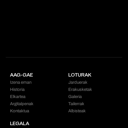
AAG-GAE
LOTURAK
Izena eman
Jarduerak
Historia
Erakusketak
Elkartea
Galeria
Argitalpenak
Tailerrak
Kontaktua
Albisteak
LEGALA