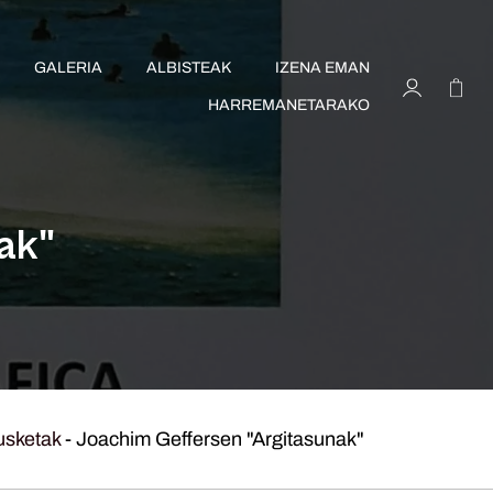
GALERIA
ALBISTEAK
IZENA EMAN
HARREMANETARAKO
ak"
usketak
-
Joachim Geffersen "Argitasunak"