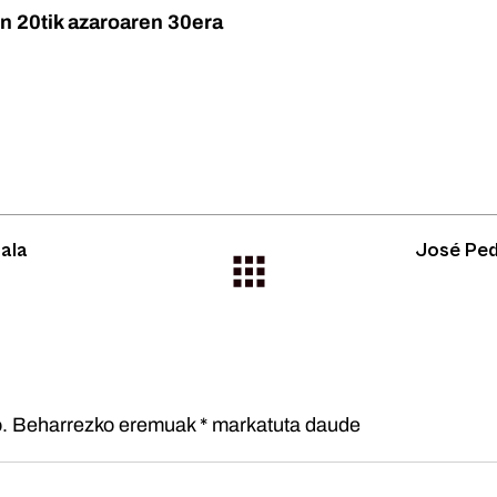
n 20tik azaroaren 30era
ala
José Pe
.
Beharrezko eremuak
*
markatuta daude