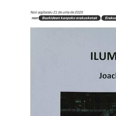
Non argitaratu 21 de urria de 2025
non
Bazkideen kanpoko erakusketak
,
Eraku