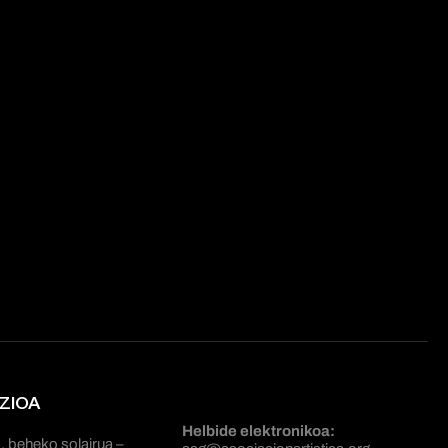
ZIOA
Helbide elektronikoa:
, beheko solairua –