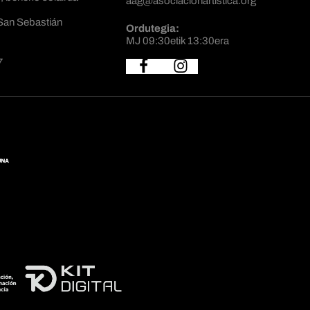
aag@asociacionartistica.org
San Sebastián
Ordutegia:
MJ 09:30etik 13:30era
7