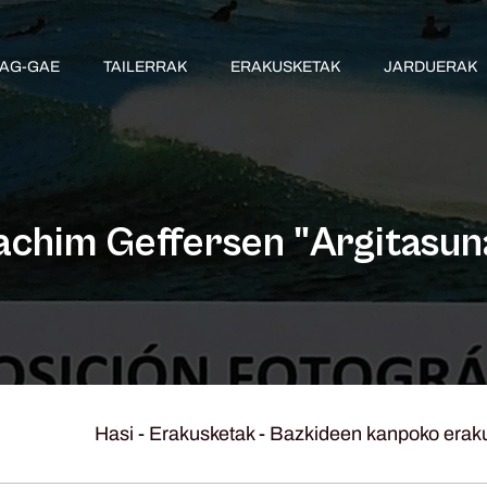
AG-GAE
TAILERRAK
ERAKUSKETAK
JARDUERAK
achim Geffersen "Argitasun
Hasi
-
Erakusketak
-
Bazkideen kanpoko erak