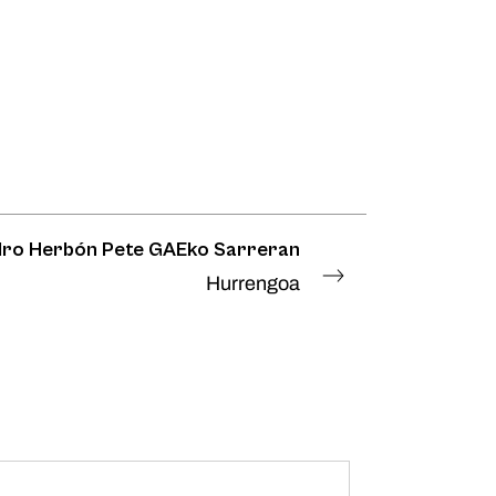
dro Herbón Pete GAEko Sarreran
Hurrengoa