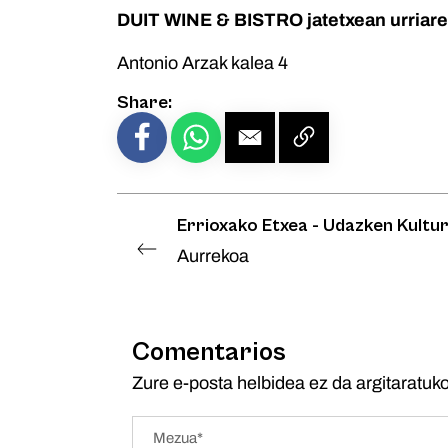
DUIT WINE & BISTRO jatetxean urriare
Antonio Arzak kalea 4
Share:
Errioxako Etxea - Udazken Kultur
Aurrekoa
Comentarios
Zure e-posta helbidea ez da argitaratuko