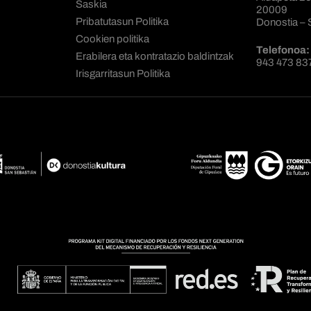
Saskia
20009
Pribatutasun Politika
Donostia – 
Cookien politika
Telefonoa:
Erabilera eta kontratazio baldintzak
943 473 83
Irisgarritasun Politika