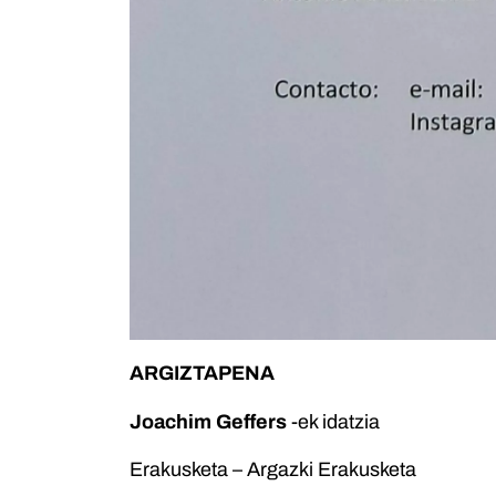
ARGIZTAPENA
Joachim Geffers
-ek idatzia
Erakusketa – Argazki Erakusketa