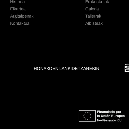
Historia
Erakusketak
Elkartea
Galeria
Argitalpenak
Tailerrak
Kontaktua
Albisteak
HONAKOEN LANKIDETZAREKIN: