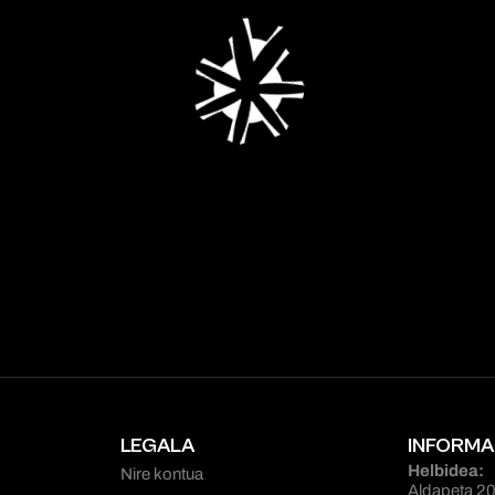
LEGALA
INFORMA
Helbidea:
Nire kontua
Aldapeta 20