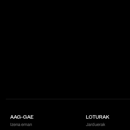
AAG-GAE
LOTURAK
Izena eman
Jarduerak