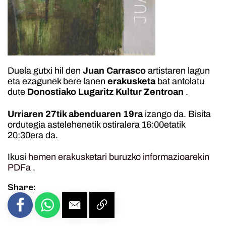
Duela gutxi hil den
Juan Carrasco
artistaren lagun
eta ezagunek bere lanen
erakusketa
bat antolatu
dute
Donostiako Lugaritz Kultur Zentroan
.
Urriaren 27tik abenduaren 19ra
izango da. Bisita
ordutegia astelehenetik ostiralera 16:00etatik
20:30era da.
Ikusi
hemen erakusketari buruzko informazioarekin
PDFa
.
Share: