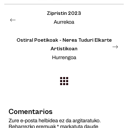
Zipristin 2023
Aurrekoa
Ostiral Poetikoak - Nerea Tuduri Elkarte
Artistikoan
Hurrengoa
Comentarios
Zure e-posta helbidea ez da argitaratuko.
Beharrezko eremuak
*
markatuta daude