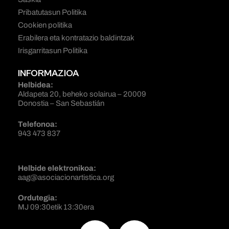
Pribatutasun Politika
Cookien politika
Erabilera eta kontratazio baldintzak
Irisgarritasun Politika
INFORMAZIOA
Helbidea:
Aldapeta 20, beheko solairua – 20009
Donostia – San Sebastián
Telefonoa:
943 473 837
Helbide elektronikoa:
aag@asociacionartistica.org
Ordutegia:
MJ 09:30etik 13:30era