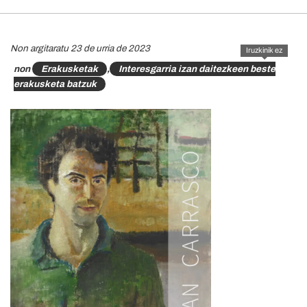
Non argitaratu 23 de urria de 2023
Iruzkinik ez
non
Erakusketak
,
Interesgarria izan daitezkeen beste
erakusketa batzuk