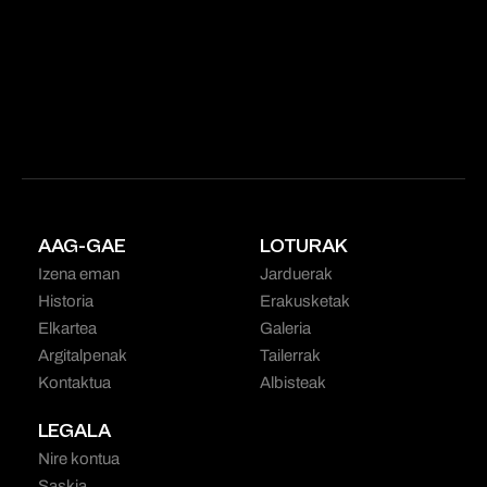
AAG-GAE
LOTURAK
Izena eman
Jarduerak
Historia
Erakusketak
Elkartea
Galeria
Argitalpenak
Tailerrak
Kontaktua
Albisteak
LEGALA
Nire kontua
Saskia