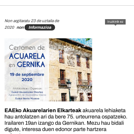
Non argitaratu 23 de uztaila de
Iruzkinik ez
2020
non
Informazioa
EAEko Akuarelarien Elkarteak
akuarela lehiaketa
hau antolatzen ari da bere 75. urteurrena ospatzeko.
Irailaren 19an izango da Gernikan. Mezu hau bidali
digute, interesa duen edonor parte hartzera