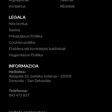
Kontaktua
Albisteak
LEGALA
Nire kontua
Saskia
Pribatutasun Politika
Cookien politika
Erabilera eta kontratazio baldintzak
Irisgarritasun Politika
INFORMAZIOA
Helbidea:
Aldapeta 20, beheko solairua – 20009
Donostia – San Sebastián
Telefonoa:
943 473 837