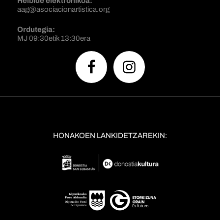
Helbide elektronikoa:
aag@asociacionartistica.org
Ordutegia:
MJ 09:30etik 13:30era
HONAKOEN LANKIDETZAREKIN: