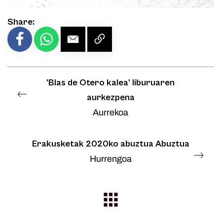
Share:
'Blas de Otero kalea' liburuaren
aurkezpena
Aurrekoa
Erakusketak 2020ko abuztua Abuztua
Hurrengoa