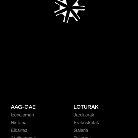
AAG-GAE
LOTURAK
Izena eman
Jarduerak
Historia
Erakusketak
Elkartea
Galeria
Argitalpenak
Tailerrak