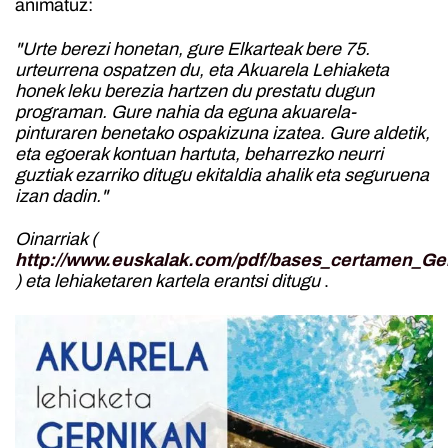
animatuz:
"Urte berezi honetan, gure Elkarteak bere 75.
urteurrena ospatzen du, eta Akuarela Lehiaketa
honek leku berezia hartzen du prestatu dugun
programan.
Gure nahia da eguna akuarela-
pinturaren benetako ospakizuna izatea. Gure aldetik,
eta egoerak kontuan hartuta, beharrezko neurri
guztiak ezarriko ditugu ekitaldia ahalik eta seguruena
izan dadin."
Oinarriak (
http://www.euskalak.com/pdf/bases_certamen_Ger
) eta lehiaketaren kartela erantsi ditugu
.