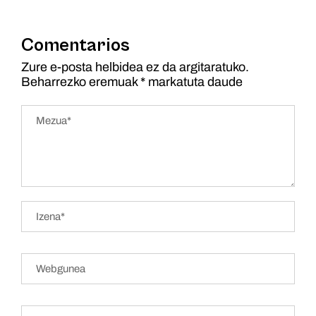
Comentarios
Zure e-posta helbidea ez da argitaratuko.
Beharrezko eremuak
*
markatuta daude