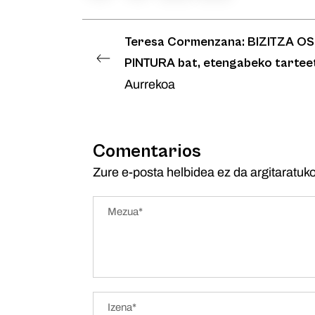
Teresa Cormenzana: BIZITZA O
PINTURA bat, etengabeko tartee
Aurrekoa
Comentarios
Zure e-posta helbidea ez da argitaratuko