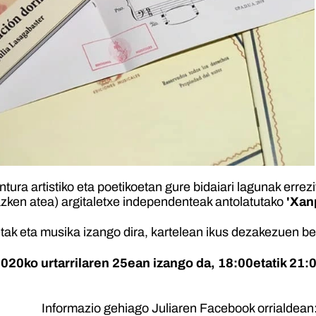
tura artistiko eta poetikoetan gure bidaiari lagunak errez
zken atea) argitaletxe independenteak antolatutako
'Xan
etak eta musika izango dira, kartelean ikus dezakezuen be
020ko urtarrilaren 25ean izango da, 18:00etatik 21:
Informazio gehiago Juliaren Facebook orrialdean