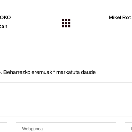
SOKO
Mikel Rot
tan
.
Beharrezko eremuak
*
markatuta daude