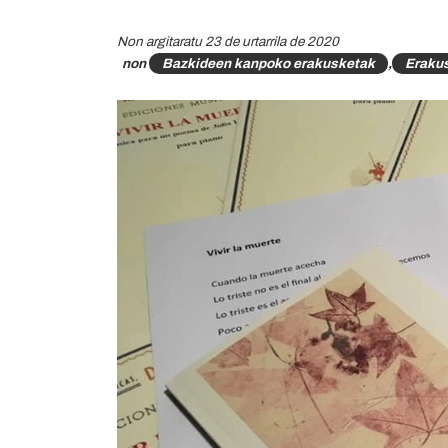
Non argitaratu 23 de urtarrila de 2020
non
Bazkideen kanpoko erakusketak
,
Eraku