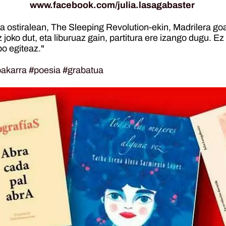
www.facebook.com/julia.lasagabaster
a ostiralean, The Sleeping Revolution-ekin, Madrilera goa
joko dut, eta liburuaz gain, partitura ere izango dugu. 
po egiteaz."
bakarra
#poesia
#grabatua