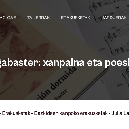
AG-GAE
TAILERRAK
ERAKUSKETAK
JARDUERAK
gabaster: xanpaina eta poes
-
Erakusketak
-
Bazkideen kanpoko erakusketak
-
Julia L