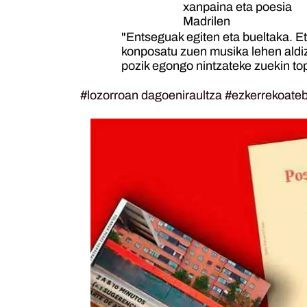
"Entseguak egiten eta bueltaka. Et
konposatu zuen musika lehen aldiz 
pozik egongo nintzateke zuekin to
#lozorroan
dagoeniraultza #ezkerrekoate