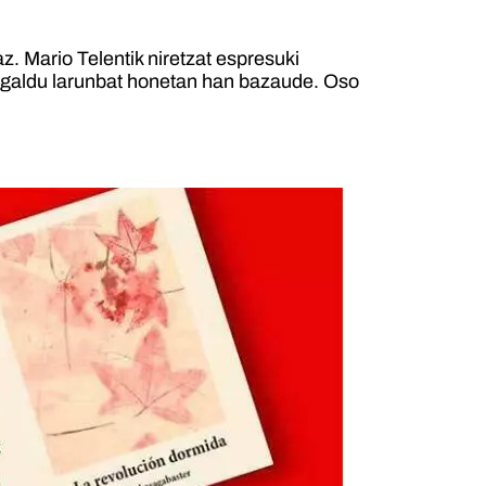
z. Mario Telentik niretzat espresuki
Ez galdu larunbat honetan han bazaude. Oso