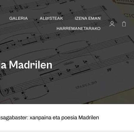
GALERIA
ALBISTEAK
IZENA EMAN
HARREMANETARAKO
ia Madrilen
asagabaster: xanpaina eta poesia Madrilen