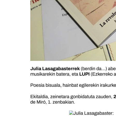
Julia Lasagabasterrek
(berdin da…) aben
musikarekin batera, eta
LUPI
(Ezkerreko a
Poesia bisuala, hainbat egilerekin irakurk
Ekitaldia, zeinetara gonbidatuta zauden,
2
de Miró, 1. zenbakian.