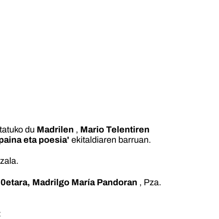
itatuko du
Madrilen
,
Mario Telentiren
paina eta poesia'
ekitaldiaren barruan.
zala.
00etara, Madrilgo María Pandoran
, Pza.
: