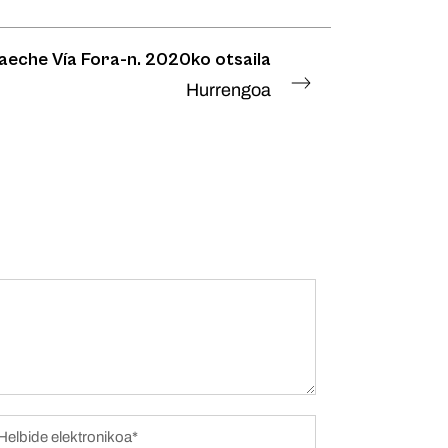
aeche Vía Fora-n. 2020ko otsaila
Hurrengoa