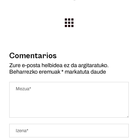
Comentarios
Zure e-posta helbidea ez da argitaratuko.
Beharrezko eremuak
*
markatuta daude