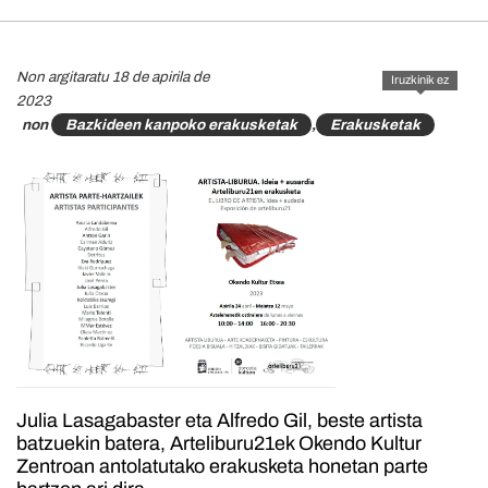
Non argitaratu 18 de apirila de
Iruzkinik ez
2023
non
Bazkideen kanpoko erakusketak
,
Erakusketak
Julia Lasagabaster eta Alfredo Gil, beste artista
batzuekin batera, Arteliburu21ek Okendo Kultur
Zentroan antolatutako erakusketa honetan parte