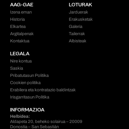
AAG-GAE
LOTURAK
Izena eman
Jarduerak
Historia
Erakusketak
Elkartea
Galeria
Argitalpenak
Tailerrak
Kontaktua
Albisteak
LEGALA
Nire kontua
Saskia
Pribatutasun Politika
Cookien politika
Erabilera eta kontratazio baldintzak
Irisgarritasun Politika
INFORMAZIOA
Helbidea:
Aldapeta 20, beheko solairua – 20009
Donostia – San Sebastián