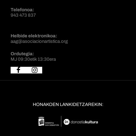
Telefonoa:
943 473 837
Helbide elektronikoa:
aag@asociacionartistica.org
Ordutegia:
MJ 09:30etik 13:30era
HONAKOEN LANKIDETZAREKIN: