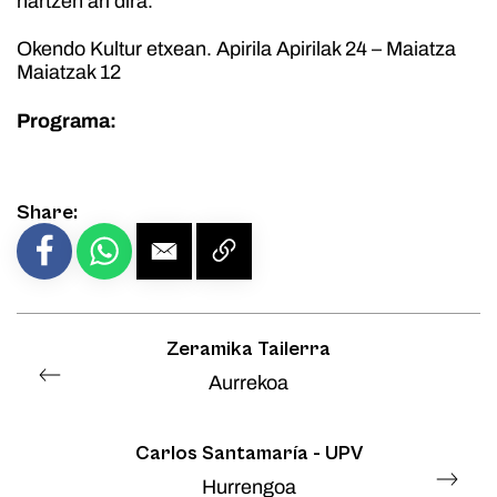
hartzen ari dira.
Okendo Kultur etxean. Apirila Apirilak 24 – Maiatza
Maiatzak 12
Programa:
Share:
Zeramika Tailerra
Aurrekoa
Carlos Santamaría - UPV
Hurrengoa