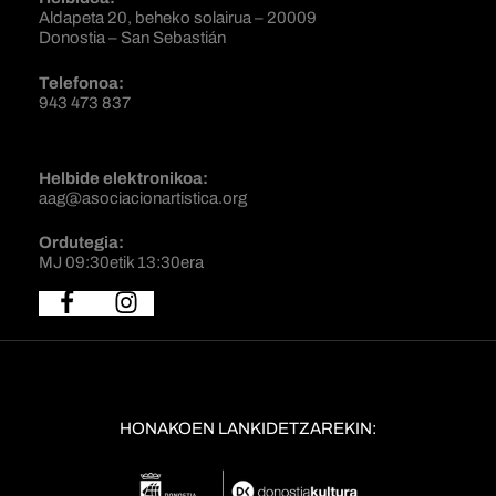
Aldapeta 20, beheko solairua – 20009
Donostia – San Sebastián
Telefonoa:
943 473 837
Helbide elektronikoa:
aag@asociacionartistica.org
Ordutegia:
MJ 09:30etik 13:30era
HONAKOEN LANKIDETZAREKIN: