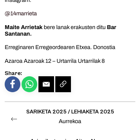
@14marrieta
Maite Arrietak
bere lanak erakusten ditu
Bar
Santanan.
Erreginaren Erregeordearen Etxea. Donostia
Azaroa Azaroak 12 – Urtarrila Urtarrilak 8
Share:
SARIKETA 2025 / LEHIAKETA 2025
Aurrekoa