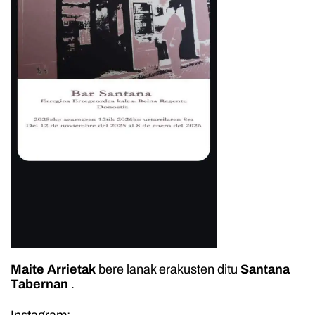
Maite Arrietak
bere lanak erakusten ditu
Santana
Tabernan
.
Instagram: