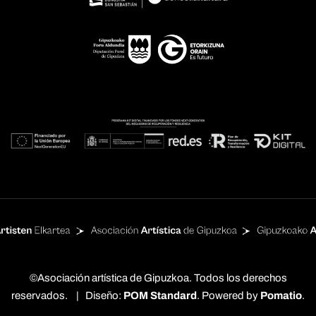
©Asociación artística de Gipuzkoa. Todos los derechos
reservados. | Diseño:
POM Standard
. Powered by
Pomatio
.