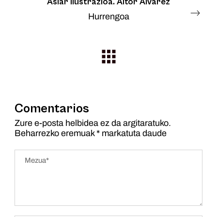
Asiar ilustrazioa. Aitor Alvarez
Hurrengoa
Comentarios
Zure e-posta helbidea ez da argitaratuko.
Beharrezko eremuak
*
markatuta daude