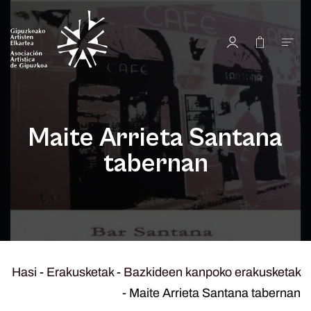
Maite Arrieta Santana
tabernan
Hasi
-
Erakusketak
-
Bazkideen kanpoko erakusketak
-
Maite Arrieta Santana tabernan