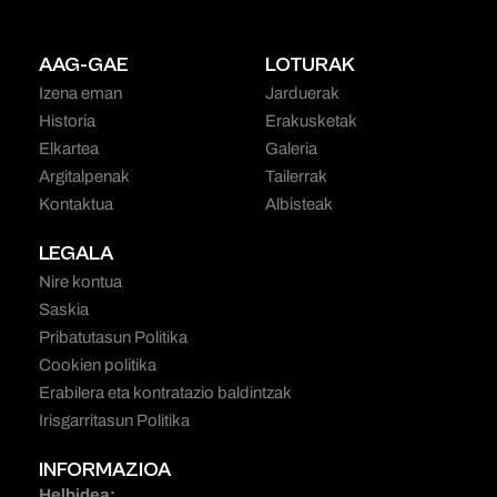
AAG-GAE
LOTURAK
Izena eman
Jarduerak
Historia
Erakusketak
Elkartea
Galeria
Argitalpenak
Tailerrak
Kontaktua
Albisteak
LEGALA
Nire kontua
Saskia
Pribatutasun Politika
Cookien politika
Erabilera eta kontratazio baldintzak
Irisgarritasun Politika
INFORMAZIOA
Helbidea: