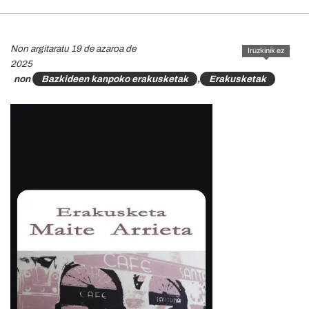
Non argitaratu 19 de azaroa de
Iruzkinik ez
2025
non
Bazkideen kanpoko erakusketak
,
Erakusketak