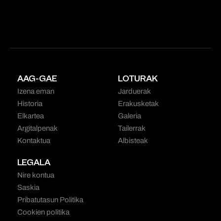
AAG-GAE
LOTURAK
Izena eman
Jarduerak
Historia
Erakusketak
Elkartea
Galeria
Argitalpenak
Tailerrak
Kontaktua
Albisteak
LEGALA
Nire kontua
Saskia
Pribatutasun Politika
Cookien politika