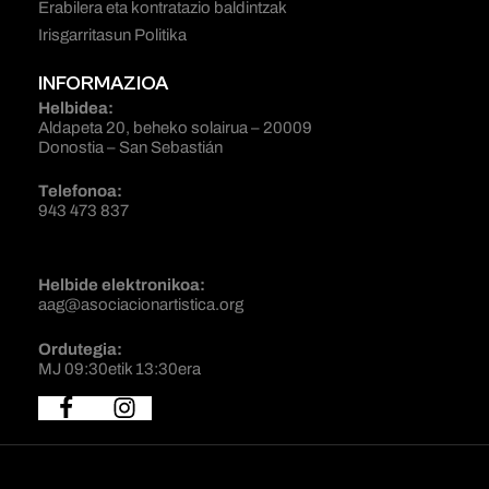
Erabilera eta kontratazio baldintzak
Irisgarritasun Politika
INFORMAZIOA
Helbidea:
Aldapeta 20, beheko solairua – 20009
Donostia – San Sebastián
Telefonoa:
943 473 837
Helbide elektronikoa:
aag@asociacionartistica.org
Ordutegia:
MJ 09:30etik 13:30era