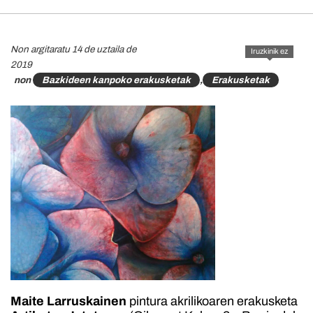
Non argitaratu 14 de uztaila de
Iruzkinik ez
2019
non
Bazkideen kanpoko erakusketak
,
Erakusketak
Maite Larruskainen
pintura akrilikoaren erakusketa