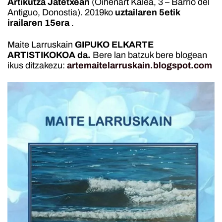
Artikutza Jatetxean
(Oihenart Kalea, 3 – Barrio del
Antiguo, Donostia). 2019ko
uztailaren 5etik
irailaren 15era
.
Maite Larruskain
GIPUKO ELKARTE
ARTISTIKOKOA da.
Bere lan batzuk bere blogean
ikus ditzakezu:
artemaitelarruskain.blogspot.com