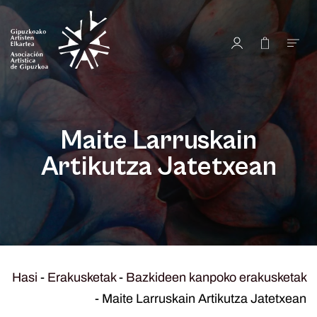
Maite Larruskain
Artikutza Jatetxean
Hasi
-
Erakusketak
-
Bazkideen kanpoko erakusketak
-
Maite Larruskain Artikutza Jatetxean