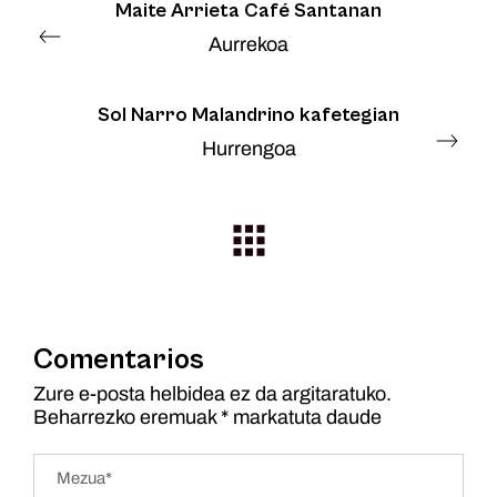
Maite Arrieta Café Santanan
Aurrekoa
Sol Narro Malandrino kafetegian
Hurrengoa
Comentarios
Zure e-posta helbidea ez da argitaratuko.
Beharrezko eremuak
*
markatuta daude