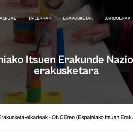
AG-GAE
TAILERRAK
ERAKUSKETAK
JARDUERAK
ako Itsuen Erakunde Nazion
erakusketara
Erakusketa-elkarteak
-
ONCEren (Espainiako Itsuen Eraku