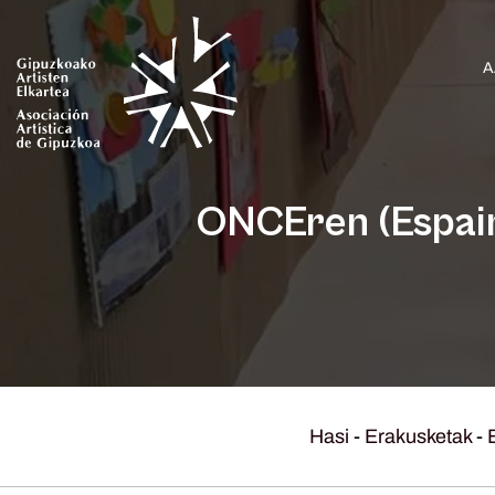
A
ONCEren (Espaini
Hasi
-
Erakusketak
-