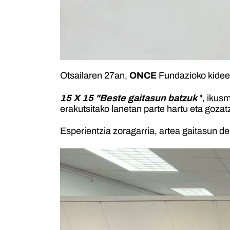
Otsailaren 27an,
ONCE
Fundazioko kideek 
15 X 15 "Beste gaitasun batzuk
", ikusm
erakutsitako lanetan parte hartu eta gozat
Esperientzia zoragarria, artea gaitasun de