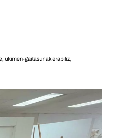
, ukimen-gaitasunak erabiliz,