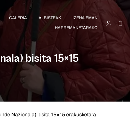
GALERIA
ALBISTEAK
IZENA EMAN
HARREMANETARAKO
ala) bisita 15×15
nde Nazionala) bisita 15×15 erakusketara