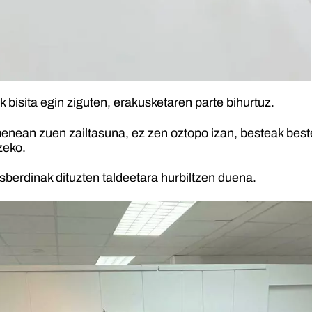
bisita egin ziguten, erakusketaren parte bihurtuz.
enean zuen zailtasuna, ez zen oztopo izan, besteak beste
zeko.
sberdinak dituzten taldeetara hurbiltzen duena.