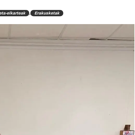
ta-elkarteak
,
Erakusketak