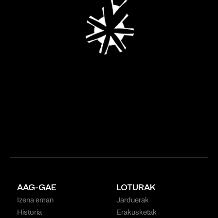
AAG-GAE
LOTURAK
Izena eman
Jarduerak
Historia
Erakusketak