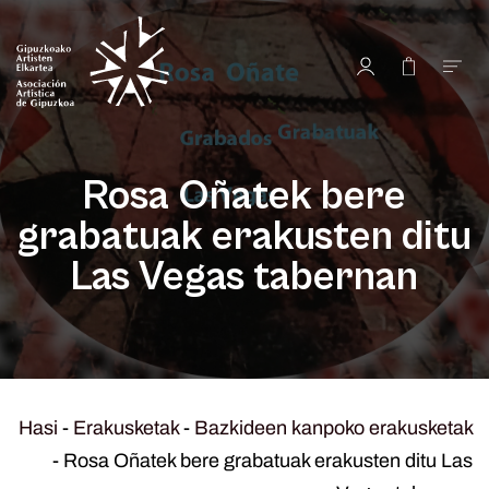
Rosa Oñatek bere
grabatuak erakusten ditu
Las Vegas tabernan
Hasi
-
Erakusketak
-
Bazkideen kanpoko erakusketak
-
Rosa Oñatek bere grabatuak erakusten ditu Las