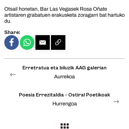
Otsail honetan, Bar Las Vegasek Rosa Oñate
artistaren grabatuen erakusketa zoragarri bat hartuko
du.
Share:
Erretratua eta biluzik AAG galerian
Aurrekoa
Poesia Errezitaldia - Ostiral Poetikoak
Hurrengoa