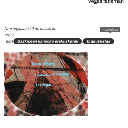
Vegas tabernan
Non argitaratu 10 de otsaila de
Iruzkinik ez
2022
non
Bazkideen kanpoko erakusketak
,
Erakusketak