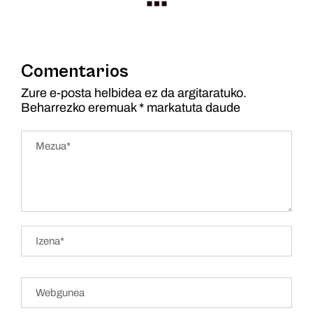
Comentarios
Zure e-posta helbidea ez da argitaratuko.
Beharrezko eremuak
*
markatuta daude