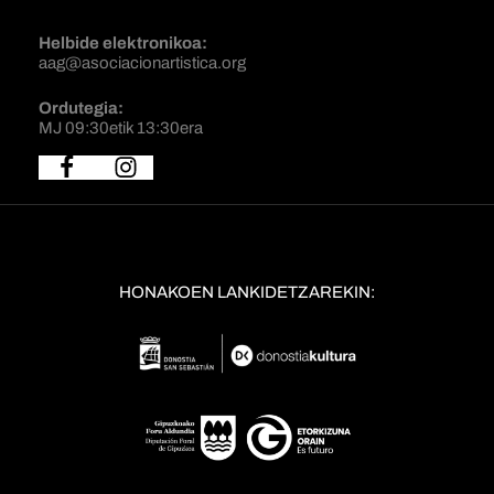
Helbide elektronikoa:
aag@asociacionartistica.org
Ordutegia:
MJ 09:30etik 13:30era
HONAKOEN LANKIDETZAREKIN: