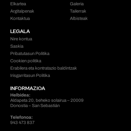
Elkartea
Galeria
Argitalpenak
Tailerrak
Kontaktua
Albisteak
LEGALA
Nire kontua
Saskia
Pribatutasun Politika
Cookien politika
Erabilera eta kontratazio baldintzak
Irisgarritasun Politika
INFORMAZIOA
Helbidea:
Aldapeta 20, beheko solairua – 20009
Donostia – San Sebastián
Telefonoa:
943 473 837