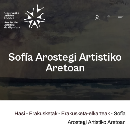
Sofía Arostegi Artistiko
Aretoan
Hasi
-
Erakusketak
-
Erakusketa-elkarteak
-
Sofía
Arostegi Artistiko Aretoan