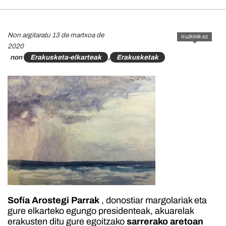
Non argitaratu 13 de martxoa de
Iruzkinik ez
2020
non
Erakusketa-elkarteak
,
Erakusketak
Sofía Arostegi Parrak
, donostiar margolariak eta
gure elkarteko egungo presidenteak, akuarelak
erakusten ditu gure egoitzako
sarrerako aretoan