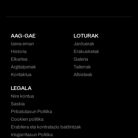
AAG-GAE
LOTURAK
Izena eman
Jarduerak
Historia
Erakusketak
Elkartea
Galeria
Argitalpenak
Tailerrak
Kontaktua
Albisteak
LEGALA
Nire kontua
Saskia
Pribatutasun Politika
Cookien politika
Erabilera eta kontratazio baldintzak
Irisgarritasun Politika