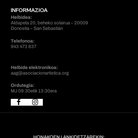
INFORMAZIOA
Helbidea:
Aldapeta 20, beheko solairua – 20009
Donostia – San Sebastián
Telefonoa:
943 473 837
Helbide elektronikoa:
aag@asociacionartistica.org
Ordutegia:
MJ 09:30etik 13:30era
HONAKOEN LANKIDETZAREKIN: