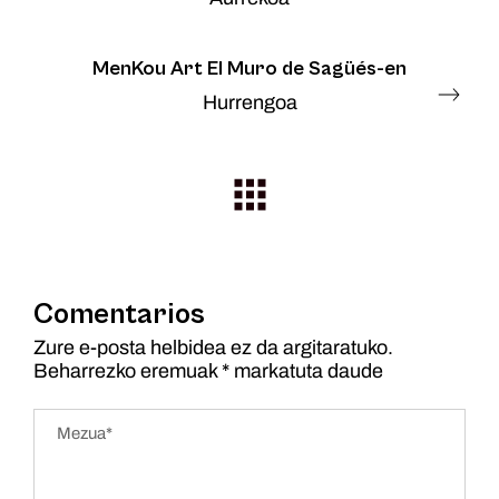
MenKou Art El Muro de Sagüés-en
Hurrengoa
Comentarios
Zure e-posta helbidea ez da argitaratuko.
Beharrezko eremuak
*
markatuta daude