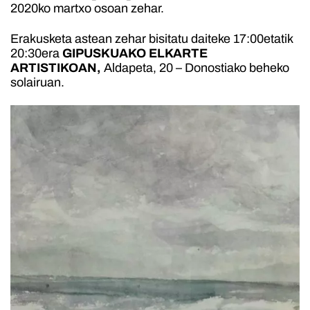
2020ko martxo osoan zehar.
Erakusketa astean zehar bisitatu daiteke 17:00etatik
20:30era
GIPUSKUAKO ELKARTE
ARTISTIKOAN,
Aldapeta, 20 – Donostiako beheko
solairuan.