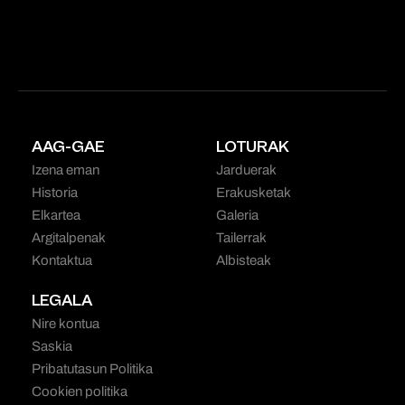
AAG-GAE
LOTURAK
Izena eman
Jarduerak
Historia
Erakusketak
Elkartea
Galeria
Argitalpenak
Tailerrak
Kontaktua
Albisteak
LEGALA
Nire kontua
Saskia
Pribatutasun Politika
Cookien politika