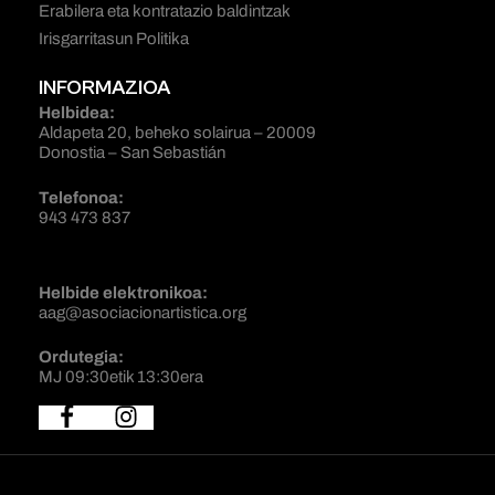
Erabilera eta kontratazio baldintzak
Irisgarritasun Politika
INFORMAZIOA
Helbidea:
Aldapeta 20, beheko solairua – 20009
Donostia – San Sebastián
Telefonoa:
943 473 837
Helbide elektronikoa:
aag@asociacionartistica.org
Ordutegia:
MJ 09:30etik 13:30era