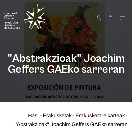
"Abstrakzioak" Joachim
Geffers GAEko sarreran
Hasi
-
Erakusketak
-
Erakusketa-elkarteak
-
"Abstrakzioak" Joachim Geffers GAEko sarreran