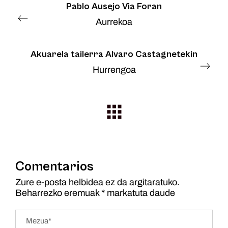
Pablo Ausejo Via Foran
Aurrekoa
Akuarela tailerra Alvaro Castagnetekin
Hurrengoa
Comentarios
Zure e-posta helbidea ez da argitaratuko.
Beharrezko eremuak
*
markatuta daude