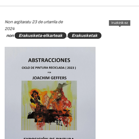
Non argitaratu 23 de urtarrila de
Iruzkinik ez
2024
non
Erakusketa-elkarteak
,
Erakusketak