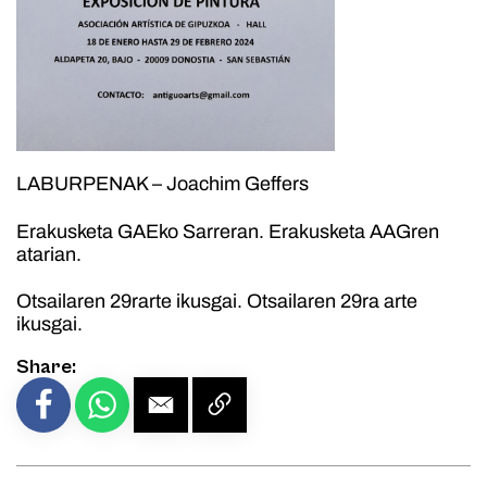
LABURPENAK – Joachim Geffers
Erakusketa GAEko Sarreran. Erakusketa AAGren
atarian.
Otsailaren 29rarte ikusgai. Otsailaren 29ra arte
ikusgai.
Share: