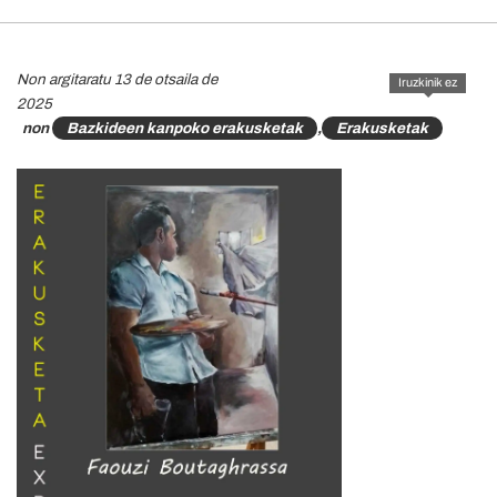
Non argitaratu 13 de otsaila de
Iruzkinik ez
2025
non
Bazkideen kanpoko erakusketak
,
Erakusketak