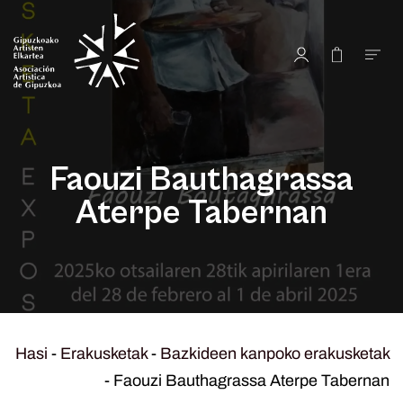
Faouzi Bauthagrassa
Aterpe Tabernan
Hasi
-
Erakusketak
-
Bazkideen kanpoko erakusketak
-
Faouzi Bauthagrassa Aterpe Tabernan