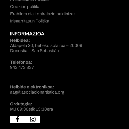
Cookien politika
Erabilera eta kontratazio baldintzak
Irisgarritasun Politika
INFORMAZIOA
Helbidea:
Aldapeta 20, beheko solairua – 20009
Donostia – San Sebastián
Telefonoa:
943 473 837
Helbide elektronikoa:
aag@asociacionartistica.org
Ordutegia:
MJ 09:30etik 13:30era