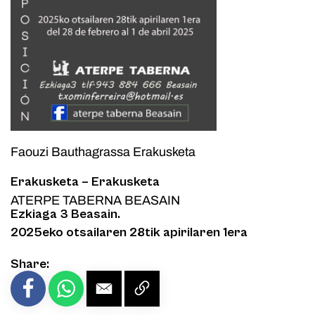
Faouzi Bauthagrassa Erakusketa
Erakusketa – Erakusketa
ATERPE TABERNA BEASAIN
Ezkiaga 3 Beasain.
2025eko otsailaren 28tik apirilaren 1era
Share: