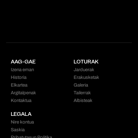
AAG-GAE
LOTURAK
Izena eman
Jarduerak
Historia
Erakusketak
Elkartea
Galeria
Argitalpenak
Tailerrak
Kontaktua
Albisteak
LEGALA
Nire kontua
Saskia
Pribatutasun Politika