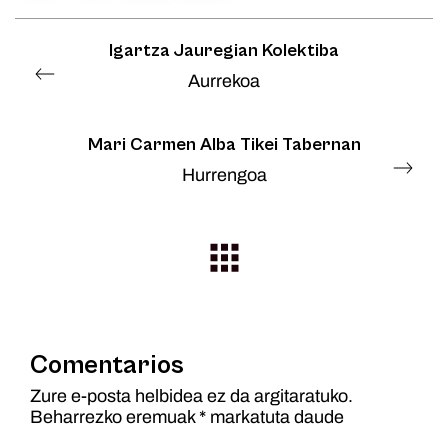
Igartza Jauregian Kolektiba
Aurrekoa
Mari Carmen Alba Tikei Tabernan
Hurrengoa
Comentarios
Zure e-posta helbidea ez da argitaratuko.
Beharrezko eremuak
*
markatuta daude