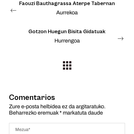
Faouzi Bauthagrassa Aterpe Tabernan
Aurrekoa
Gotzon Huegun Bisita Gidatuak
Hurrengoa
Comentarios
Zure e-posta helbidea ez da argitaratuko.
Beharrezko eremuak
*
markatuta daude