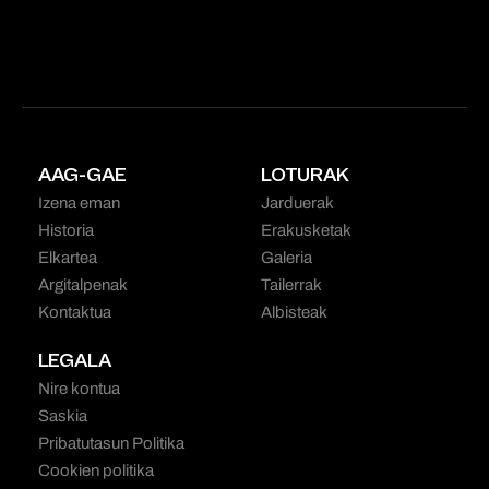
AAG-GAE
LOTURAK
Izena eman
Jarduerak
Historia
Erakusketak
Elkartea
Galeria
Argitalpenak
Tailerrak
Kontaktua
Albisteak
LEGALA
Nire kontua
Saskia
Pribatutasun Politika
Cookien politika