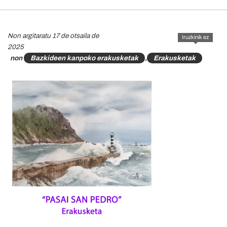
Non argitaratu 17 de otsaila de
Iruzkinik ez
2025
non
Bazkideen kanpoko erakusketak
,
Erakusketak