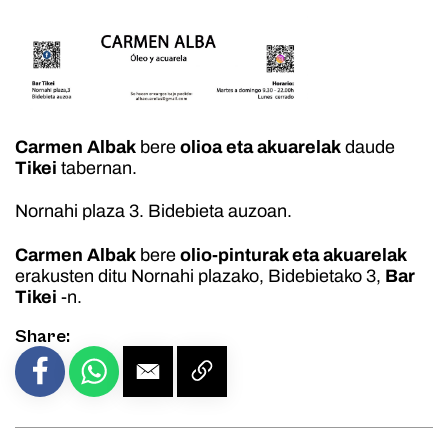
Carmen Albak
bere
olioa eta akuarelak
daude
Tikei
tabernan.
Nornahi plaza 3. Bidebieta auzoan.
Carmen Albak
bere
olio-pinturak eta akuarelak
erakusten ditu Nornahi plazako, Bidebietako 3,
Bar
Tikei
-n.
Share: