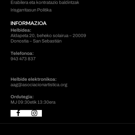
Erabilera eta kontratazio baldintzak
Irisgarritasun Politika
INFORMAZIOA
Helbidea:
Aldapeta 20, beheko solairua – 20009
Donostia – San Sebastián
Telefonoa:
943 473 837
Helbide elektronikoa:
aag@asociacionartistica.org
Ordutegia:
MJ 09:30etik 13:30era