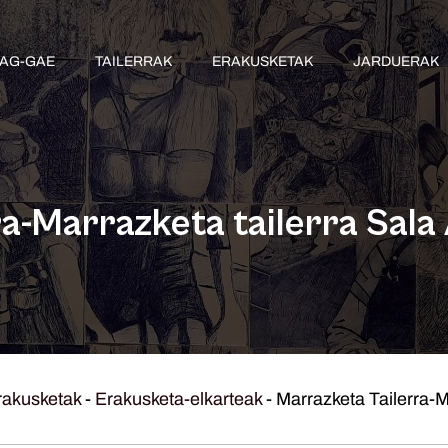
AG-GAE
TAILERRAK
ERAKUSKETAK
JARDUERAK
ra-Marrazketa tailerra Sala
rakusketak
-
Erakusketa-elkarteak
-
Marrazketa Tailerra-M