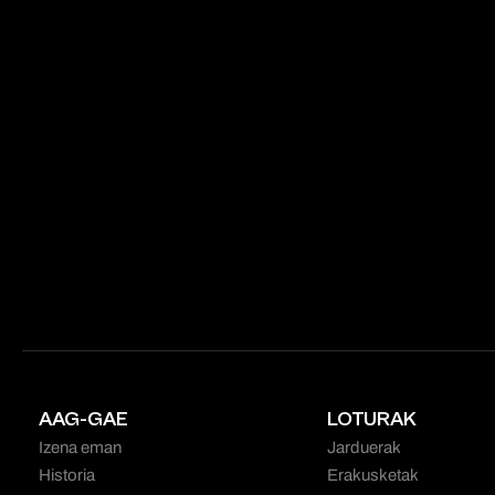
AAG-GAE
LOTURAK
Izena eman
Jarduerak
Historia
Erakusketak