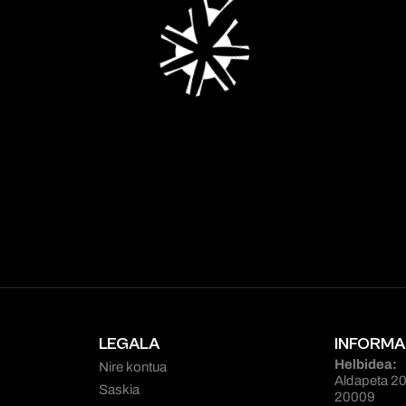
LEGALA
INFORMA
Helbidea:
Nire kontua
Aldapeta 20
Saskia
20009