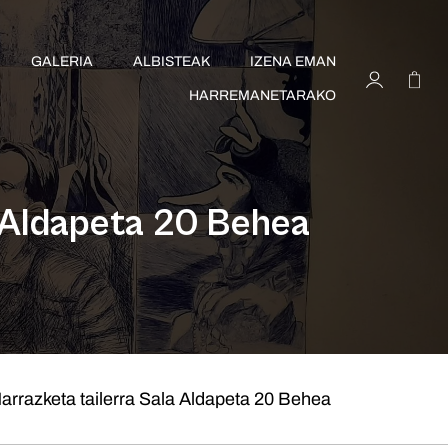
GALERIA
ALBISTEAK
IZENA EMAN
HARREMANETARAKO
 Aldapeta 20 Behea
arrazketa tailerra Sala Aldapeta 20 Behea