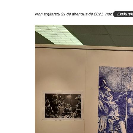
Non argitaratu 21 de abendua de 2021
non
Erakusk