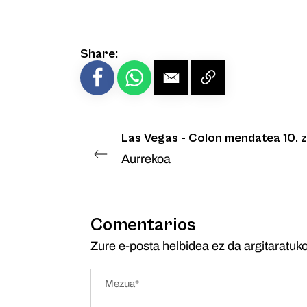
Share:
Las Vegas - Colon mendatea 10. z
Aurrekoa
Comentarios
Zure e-posta helbidea ez da argitaratuko