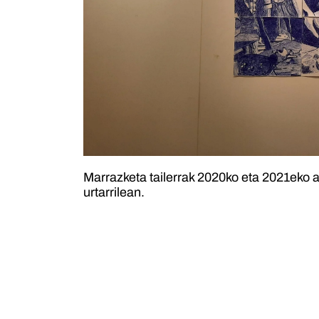
Marrazketa tailerrak 2020ko eta 2021eko 
urtarrilean.