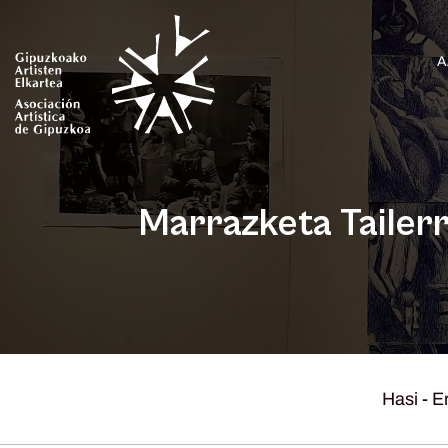
A
Marrazketa Tailer
Hasi
-
E