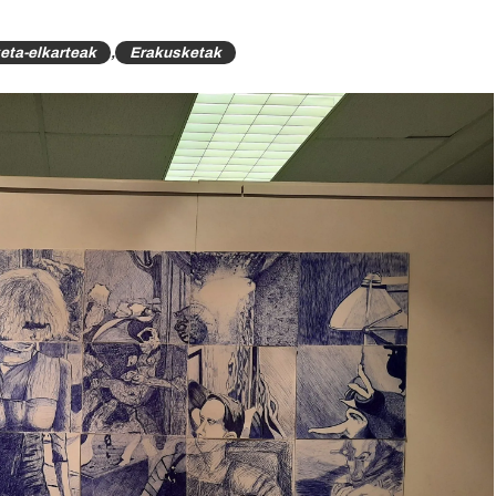
eta-elkarteak
,
Erakusketak