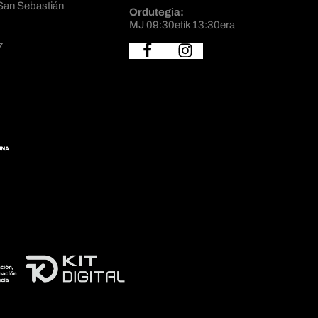
San Sebastián
Ordutegia:
MJ 09:30etik 13:30era
7