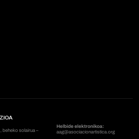
ZIOA
Helbide elektronikoa:
, beheko solairua –
aag@asociacionartistica.org