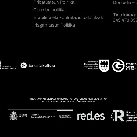
Pribatutasun Politika
Donostia – 
Cookien politika
Telefonoa:
Erabilera eta kontratazio baldintzak
943 473 83
Irisgarritasun Politika