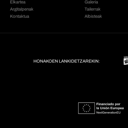
Elkartea
Galeria
Argitalpenak
Tailerrak
Kontaktua
Albisteak
HONAKOEN LANKIDETZAREKIN: