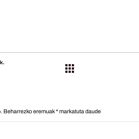
k.
.
Beharrezko eremuak
*
markatuta daude