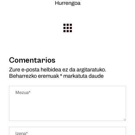
Hurrengoa
Comentarios
Zure e-posta helbidea ez da argitaratuko.
Beharrezko eremuak
*
markatuta daude