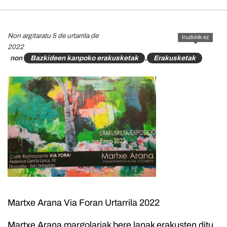
Non argitaratu 5 de urtarrila de
Iruzkinik ez
2022
non
Bazkideen kanpoko erakusketak
,
Erakusketak
Martxe Arana Via Foran Urtarrila 2022
Martxe Arana margolariak bere lanak erakusten ditu