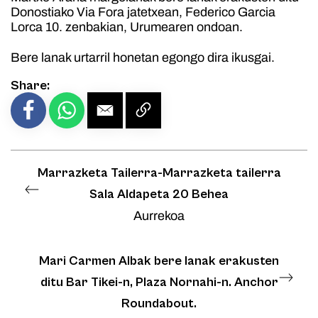
Donostiako Via Fora jatetxean, Federico Garcia
Lorca 10. zenbakian, Urumearen ondoan.
Bere lanak urtarril honetan egongo dira ikusgai.
Share:
Marrazketa Tailerra-Marrazketa tailerra
Sala Aldapeta 20 Behea
Aurrekoa
Mari Carmen Albak bere lanak erakusten
ditu Bar Tikei-n, Plaza Nornahi-n. Anchor
Roundabout.