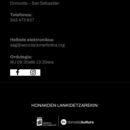
Donostia – San Sebastián
Telefonoa:
943 473 837
Helbide elektronikoa:
aag@asociacionartistica.org
Ordutegia:
MJ 09:30etik 13:30era
HONAKOEN LANKIDETZAREKIN: