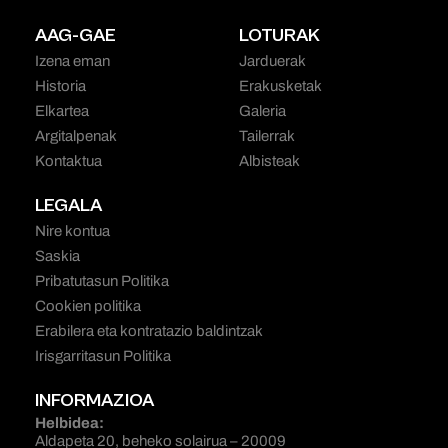
AAG-GAE
LOTURAK
Izena eman
Jarduerak
Historia
Erakusketak
Elkartea
Galeria
Argitalpenak
Tailerrak
Kontaktua
Albisteak
LEGALA
Nire kontua
Saskia
Pribatutasun Politika
Cookien politika
Erabilera eta kontratazio baldintzak
Irisgarritasun Politika
INFORMAZIOA
Helbidea:
Aldapeta 20, beheko solairua – 20009