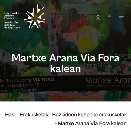
Martxe Arana Via Fora
kalean
Hasi
-
Erakusketak
-
Bazkideen kanpoko erakusketak
-
Martxe Arana Via Fora kalean